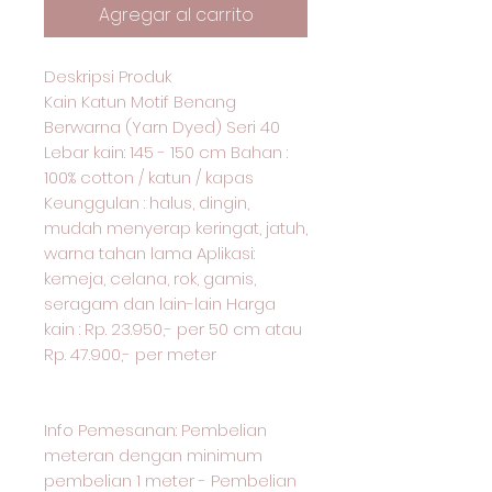
Agregar al carrito
Deskripsi Produk
Kain Katun Motif Benang
Berwarna (Yarn Dyed) Seri 40
Lebar kain: 145 - 150 cm Bahan :
100% cotton / katun / kapas
Keunggulan : halus, dingin,
mudah menyerap keringat, jatuh,
warna tahan lama Aplikasi:
kemeja, celana, rok, gamis,
seragam dan lain-lain Harga
kain : Rp. 23.950,- per 50 cm atau
Rp. 47.900,- per meter
Info Pemesanan: Pembelian
meteran dengan minimum
pembelian 1 meter - Pembelian