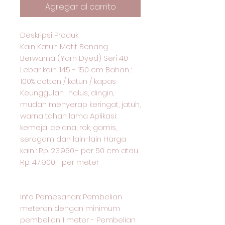
Agregar al carrito
Deskripsi Produk
Kain Katun Motif Benang
Berwarna (Yarn Dyed) Seri 40
Lebar kain: 145 - 150 cm Bahan :
100% cotton / katun / kapas
Keunggulan : halus, dingin,
mudah menyerap keringat, jatuh,
warna tahan lama Aplikasi:
kemeja, celana, rok, gamis,
seragam dan lain-lain Harga
kain : Rp. 23.950,- per 50 cm atau
Rp. 47.900,- per meter
Info Pemesanan: Pembelian
meteran dengan minimum
pembelian 1 meter - Pembelian