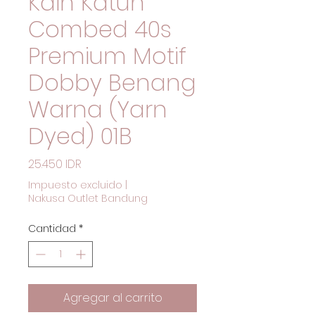
Kain Katun
Combed 40s
Premium Motif
Dobby Benang
Warna (Yarn
Dyed) 01B
Precio
25.450 IDR
Impuesto excluido
|
Nakusa Outlet Bandung
Cantidad
*
Agregar al carrito