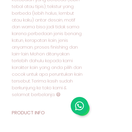
tebal atau tipis), tekstur yang
berbeda (lebih halus, lembut
atau kaku) antar desain, motif
dan warna bisa jadi tidak sama
karena perbedaan jenis benang
katun, kerapatan kain, jenis
anyaman, proses finishing dan
lain-lain. Mohon ditanyakan
terlebih dahulu kepada kami
karakter kain yang anda pilih dan
cocok untuk apa peruntukan kain
tersebut. Terima kasih sudah
berkunjung ke toko kami &
selamat berbelanja. 😄
PRODUCT INFO
Deskripsi Produk
RETURN & REFUND POLICY
Kain Katun Motif Benang