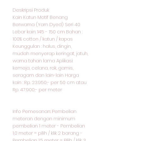
Deskripsi Produk
Kain Katun Motif Benang
Berwarna (Yarn Dyed) Seri 40
Lebar kain: 145 - 150 cm Bahan :
100% cotton / katun / kapas
Keunggulan : halus, dingin,
mudah menyerap keringat, jatuh,
warna tahan lama Aplikasi:
kemeja, celana, rok, gamis,
seragam dan lain-lain Harga
kain : Rp. 23.950,- per 50 cm atau
Rp. 47.900,- per meter
Info Pemesanan: Pembelian
meteran dengan minimum
pembelian 1 meter - Pembelian
1,0 meter = pilih / klik 2 barang -
Pembelian 1,5 meter = Pilih / klik 3