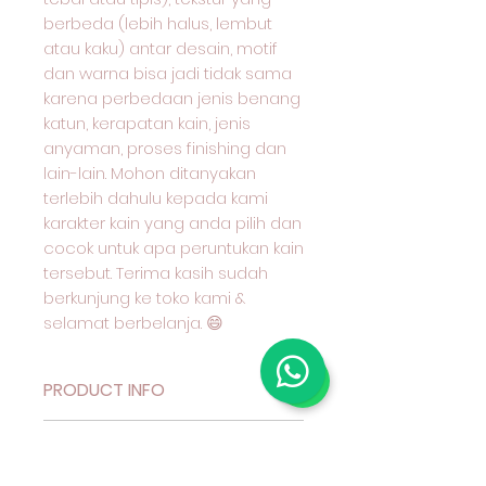
berbeda (lebih halus, lembut
atau kaku) antar desain, motif
dan warna bisa jadi tidak sama
karena perbedaan jenis benang
katun, kerapatan kain, jenis
anyaman, proses finishing dan
lain-lain. Mohon ditanyakan
terlebih dahulu kepada kami
karakter kain yang anda pilih dan
cocok untuk apa peruntukan kain
tersebut. Terima kasih sudah
berkunjung ke toko kami &
selamat berbelanja. 😄
PRODUCT INFO
Deskripsi Produk
RETURN & REFUND POLICY
Kain Katun Motif Benang
Berwarna (Yarn Dyed) Seri 40