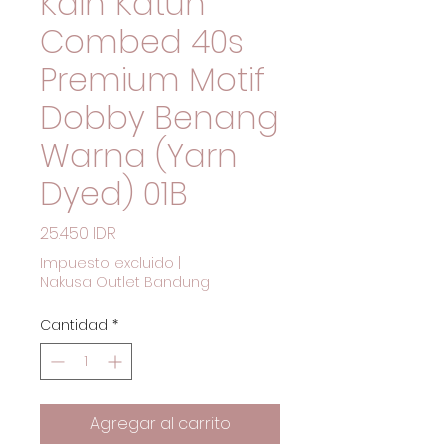
Kain Katun
Combed 40s
Premium Motif
Dobby Benang
Warna (Yarn
Dyed) 01B
Precio
25.450 IDR
Impuesto excluido
|
Nakusa Outlet Bandung
Cantidad
*
Agregar al carrito