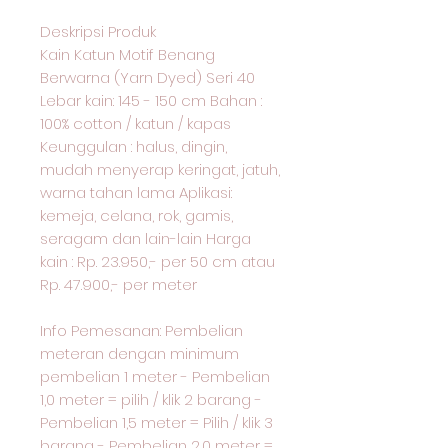
Deskripsi Produk
Kain Katun Motif Benang
Berwarna (Yarn Dyed) Seri 40
Lebar kain: 145 - 150 cm Bahan :
100% cotton / katun / kapas
Keunggulan : halus, dingin,
mudah menyerap keringat, jatuh,
warna tahan lama Aplikasi:
kemeja, celana, rok, gamis,
seragam dan lain-lain Harga
kain : Rp. 23.950,- per 50 cm atau
Rp. 47.900,- per meter
Info Pemesanan: Pembelian
meteran dengan minimum
pembelian 1 meter - Pembelian
1,0 meter = pilih / klik 2 barang -
Pembelian 1,5 meter = Pilih / klik 3
barang - Pembelian 2,0 meter =