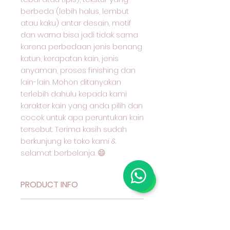
berbeda (lebih halus, lembut
atau kaku) antar desain, motif
dan warna bisa jadi tidak sama
karena perbedaan jenis benang
katun, kerapatan kain, jenis
anyaman, proses finishing dan
lain-lain. Mohon ditanyakan
terlebih dahulu kepada kami
karakter kain yang anda pilih dan
cocok untuk apa peruntukan kain
tersebut. Terima kasih sudah
berkunjung ke toko kami &
selamat berbelanja. 😄
PRODUCT INFO
Deskripsi Produk
RETURN & REFUND POLICY
Kain Katun Motif Benang
Berwarna (Yarn Dyed) Seri 40