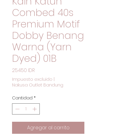
Kain Katun
Combed 40s
Premium Motif
Dobby Benang
Warna (Yarn
Dyed) 01B
Precio
25.450 IDR
Impuesto excluido
|
Nakusa Outlet Bandung
Cantidad
*
Agregar al carrito