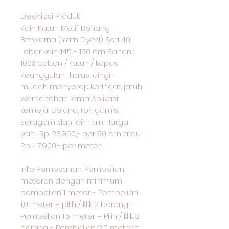
Deskripsi Produk
Kain Katun Motif Benang
Berwarna (Yarn Dyed) Seri 40
Lebar kain: 145 - 150 cm Bahan :
100% cotton / katun / kapas
Keunggulan : halus, dingin,
mudah menyerap keringat, jatuh,
warna tahan lama Aplikasi:
kemeja, celana, rok, gamis,
seragam dan lain-lain Harga
kain : Rp. 23.950,- per 50 cm atau
Rp. 47.900,- per meter
Info Pemesanan: Pembelian
meteran dengan minimum
pembelian 1 meter - Pembelian
1,0 meter = pilih / klik 2 barang -
Pembelian 1,5 meter = Pilih / klik 3
barang - Pembelian 2,0 meter =