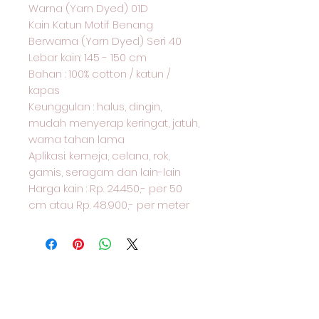
Warna (Yarn Dyed) 01D
Kain Katun Motif Benang
Berwarna (Yarn Dyed) Seri 40
Lebar kain: 145 - 150 cm
Bahan : 100% cotton / katun /
kapas
Keunggulan : halus, dingin,
mudah menyerap keringat, jatuh,
warna tahan lama
Aplikasi: kemeja, celana, rok,
gamis, seragam dan lain-lain
Harga kain : Rp. 24.450,- per 50
cm atau Rp. 48.900,- per meter