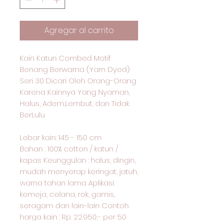
Agregar al carrito
Kain Katun Combed Motif
Benang Berwarna (Yarn Dyed)
Seri 30 Dicari Oleh Orang-Orang
Karena Kainnya Yang Nyaman,
Halus, Adem,Lembut, dan Tidak
BerLulu
Lebar kain: 145 - 150 cm
Bahan : 100% cotton / katun /
kapas Keunggulan : halus, dingin,
mudah menyerap keringat, jatuh,
warna tahan lama Aplikasi:
kemeja, celana, rok, gamis,
seragam dan lain-lain Contoh
harga kain : Rp. 22.950,- per 50