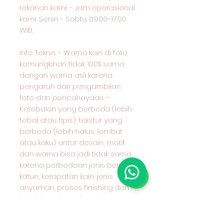
rekanan kami. - Jam operasional
kami: Senin - Sabtu: 09:00-17:00
WIB.
Info Teknis: - Warna kain di foto
kemungkinan tidak 100% sama
dengan warna asli karena
pengaruh dari pengambilan
foto dan pencahayaan. -
Ketebalan yang berbeda (lebih
tebal atau tipis), tekstur yang
berbeda (lebih halus, lembut
atau kaku) antar desain, motif
dan warna bisa jadi tidak sama
karena perbedaan jenis benang
katun, kerapatan kain, jenis
anyaman, proses finishing dan
lain-lain. Mohon ditanyakan
terlebih dahulu kepada kami