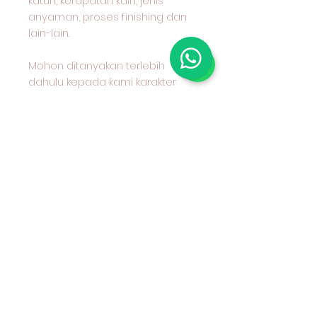
katun, kerapatan kain, jenis
anyaman, proses finishing dan
lain-lain.
Mohon ditanyakan terlebih
dahulu kepada kami karakter
kain yang anda pilih dan cocok
untuk apa peruntukan kain
tersebut
#kaincottoncombed
#kaincottondobby
#nakusaoutlet
#kainkatun