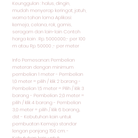
Keunggulan : halus, dingin,
mudah menyerap keringat, jatuh,
warna tahan lama Aplikasi:
kemeja, celana, rok, gamis,
seragam dan lain-lain Contoh
harga kain : Rp. 5000.000,- per 100
m atau Rp. 50000 ,- per meter
Info Pemesanan: Pembelian
meteran dengan minimum
pembelian 1 meter - Pembelian
1,0 meter = pilih / klik 2 barang -
Pembelian 1,5 meter = Pilih / klik 3
barang - Pembelian 2,0 meter =
pilih / klik 4 barang - Pembelian
3,0 meter = pilih / klik 6 barang...
dst - Kebutuhan kain untuk
pembuatan Kemeja standar
lengan panjang 150 cm. -
Kebutuhan kain untuk