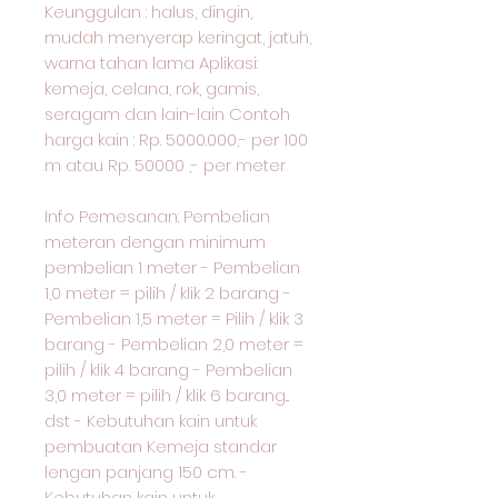
Keunggulan : halus, dingin,
mudah menyerap keringat, jatuh,
warna tahan lama Aplikasi:
kemeja, celana, rok, gamis,
seragam dan lain-lain Contoh
harga kain : Rp. 5000.000,- per 100
m atau Rp. 50000 ,- per meter
Info Pemesanan: Pembelian
meteran dengan minimum
pembelian 1 meter - Pembelian
1,0 meter = pilih / klik 2 barang -
Pembelian 1,5 meter = Pilih / klik 3
barang - Pembelian 2,0 meter =
pilih / klik 4 barang - Pembelian
3,0 meter = pilih / klik 6 barang...
dst - Kebutuhan kain untuk
pembuatan Kemeja standar
lengan panjang 150 cm. -
Kebutuhan kain untuk