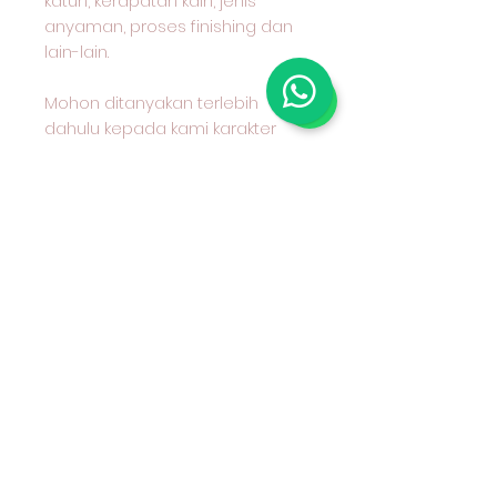
katun, kerapatan kain, jenis
anyaman, proses finishing dan
lain-lain.
Mohon ditanyakan terlebih
dahulu kepada kami karakter
kain yang anda pilih dan cocok
untuk apa peruntukan kain
tersebut
#kaincottoncombed
#kaincottondobby
#nakusaoutlet
#kainkatun