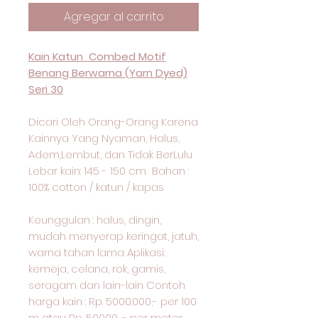
Agregar al carrito
Kain Katun Combed Motif
Benang Berwarna (Yarn Dyed)
Seri 30
Dicari Oleh Orang-Orang Karena
Kainnya Yang Nyaman, Halus,
Adem,Lembut, dan Tidak BerLulu
Lebar kain: 145 - 150 cm Bahan :
100% cotton / katun / kapas
Keunggulan : halus, dingin,
mudah menyerap keringat, jatuh,
warna tahan lama Aplikasi:
kemeja, celana, rok, gamis,
seragam dan lain-lain Contoh
harga kain : Rp. 5000.000,- per 100
m atau Rp. 50000 ,- per meter