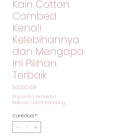
Kain Cotton
Combed
Kenali
Kelebihannya
dan Mengapa
Ini Pilihan
Terbaik
Precio
50.000 IDR
Impuesto excluido
|
Nakusa Outlet Bandung
Cantidad
*