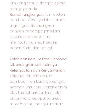
lain yang sesuai dengan selera
dan gaya Anda.
Ramah Lingkungan
: Kain cotton
combed biasanya lebih ramah
lingkungan dibandingkan
dengan beberapa jenis kain
sintetis. Produksi kain ini
membutuhkan lebih sedikit
bahan kimia dan energi.
Kelebihan Kain Cotton Combed
Dibandingkan Kain Lainnya
Kelembutan dan Kenyamanan
:
Kelembutan kain cotton
combed membuatnya sangat
nyaman untuk digunakan dalam
aktivitas sehari-hari. Ini adalah
pilihan yang sempurna untuk
mereka yang mengutamakan