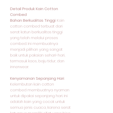
Detail Produk Kain Cotton
Combed
Bahan Berkualitas Tinggi
: Kain
cotton combed terbuat dari
serat katun berkualitas tinggi
yang telah melalui proses
combed. Ini membuatnya
menjadi pilihan yang sangat
baik untuk pakaian sehari-hari,
termasuk kaos, baju tidur, dan
innerwear.
Kenyamanan Sepanjang Hari
:
Kelembutan kain cotton
combed membuatnya nyaman
untuk dipakai sepanjang hari. Ini
adalah kain yang cocok untuk
semua jenis cuaca, karena serat