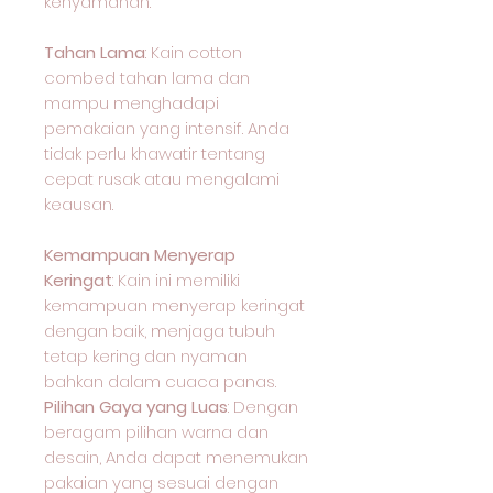
kenyamanan.
Tahan Lama
: Kain cotton
combed tahan lama dan
mampu menghadapi
pemakaian yang intensif. Anda
tidak perlu khawatir tentang
cepat rusak atau mengalami
keausan.
Kemampuan Menyerap
Keringat
: Kain ini memiliki
kemampuan menyerap keringat
dengan baik, menjaga tubuh
tetap kering dan nyaman
bahkan dalam cuaca panas.
Pilihan Gaya yang Luas
: Dengan
beragam pilihan warna dan
desain, Anda dapat menemukan
pakaian yang sesuai dengan