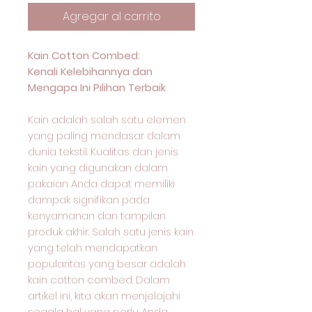
Agregar al carrito
Kain Cotton Combed:
Kenali Kelebihannya dan
Mengapa Ini Pilihan Terbaik
Kain adalah salah satu elemen
yang paling mendasar dalam
dunia tekstil. Kualitas dan jenis
kain yang digunakan dalam
pakaian Anda dapat memiliki
dampak signifikan pada
kenyamanan dan tampilan
produk akhir. Salah satu jenis kain
yang telah mendapatkan
popularitas yang besar adalah
kain cotton combed. Dalam
artikel ini, kita akan menjelajahi
segala hal yang perlu Anda