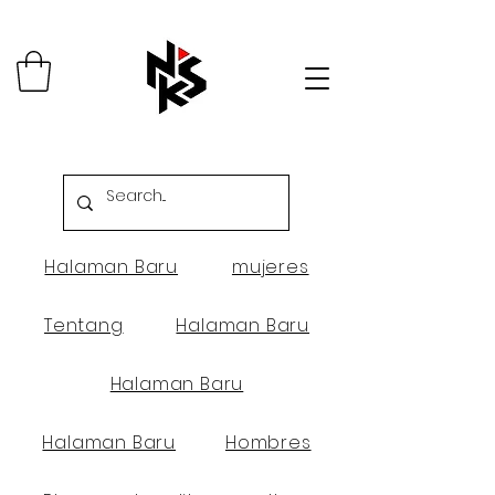
Halaman Baru
mujeres
Tentang
Halaman Baru
Halaman Baru
Halaman Baru
Hombres