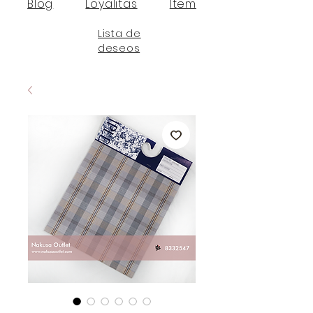
Blog
Loyalitas
Item
Lista de
deseos