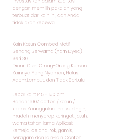
Investasikan dalam kualitas
dengan memilih pakaian yang
terbuat dari kain ini, dan Anda
tidak akan kecewa.
Kain Katun
Combed Motif
Benang Berwarna (Yarn Dyed)
Seri 30
Dicari Oleh Orang-Orang Karena
Kainnya Yang Nyaman, Halus,
Adem,Lembut, dan Tidak BerLulu
Lebar kain: 145 - 150 cm
Bahan : 100% cotton / katun /
kapas Keunggulan : halus, dingin,
mudah menyerap keringat, jatuh,
warna tahan lama Aplikasi:
kemeja, celana, rok, gamis,
seragam dan lain-lain Contoh