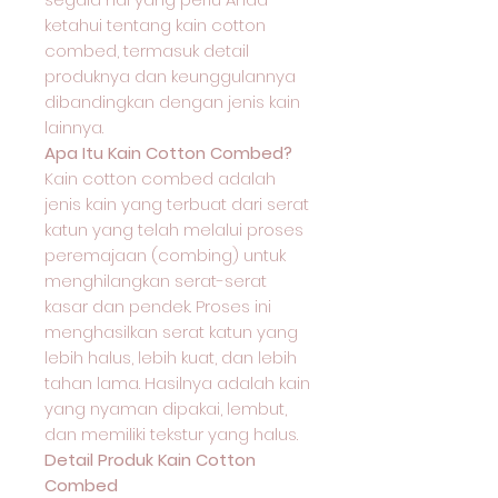
ketahui tentang kain cotton
combed, termasuk detail
produknya dan keunggulannya
dibandingkan dengan jenis kain
lainnya.
Apa Itu Kain Cotton Combed?
Kain cotton combed adalah
jenis kain yang terbuat dari serat
katun yang telah melalui proses
peremajaan (combing) untuk
menghilangkan serat-serat
kasar dan pendek. Proses ini
menghasilkan serat katun yang
lebih halus, lebih kuat, dan lebih
tahan lama. Hasilnya adalah kain
yang nyaman dipakai, lembut,
dan memiliki tekstur yang halus.
Detail Produk Kain Cotton
Combed