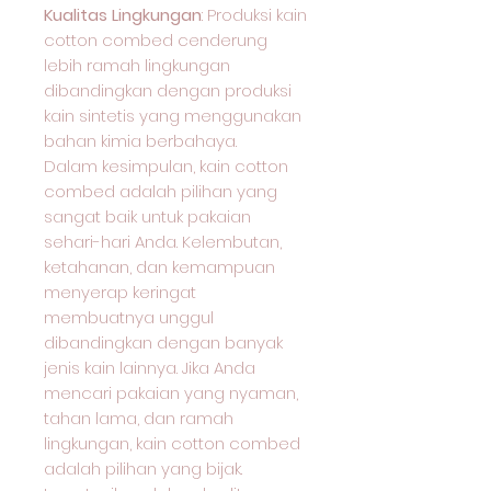
Kualitas Lingkungan
: Produksi kain
cotton combed cenderung
lebih ramah lingkungan
dibandingkan dengan produksi
kain sintetis yang menggunakan
bahan kimia berbahaya.
Dalam kesimpulan, kain cotton
combed adalah pilihan yang
sangat baik untuk pakaian
sehari-hari Anda. Kelembutan,
ketahanan, dan kemampuan
menyerap keringat
membuatnya unggul
dibandingkan dengan banyak
jenis kain lainnya. Jika Anda
mencari pakaian yang nyaman,
tahan lama, dan ramah
lingkungan, kain cotton combed
adalah pilihan yang bijak.