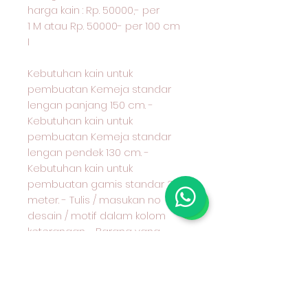
harga kain : Rp. 50000,- per
1 M atau Rp. 50000- per 100 cm
I
Kebutuhan kain untuk
pembuatan Kemeja standar
lengan panjang 150 cm. -
Kebutuhan kain untuk
pembuatan Kemeja standar
lengan pendek 130 cm. -
Kebutuhan kain untuk
pembuatan gamis standar 3
meter. - Tulis / masukan no
desain / motif dalam kolom
keterangan - Barang yang
sudah dipotong / dibeli tidak
dapat dikembalikan.