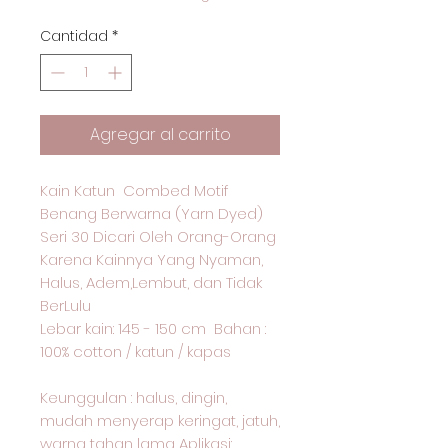
Cantidad
*
Agregar al carrito
Kain Katun Combed Motif
Benang Berwarna (Yarn Dyed)
Seri 30 Dicari Oleh Orang-Orang
Karena Kainnya Yang Nyaman,
Halus, Adem,Lembut, dan Tidak
BerLulu
Lebar kain: 145 - 150 cm Bahan :
100% cotton / katun / kapas
Keunggulan : halus, dingin,
mudah menyerap keringat, jatuh,
warna tahan lama Aplikasi: