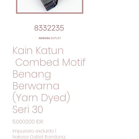
Kain Katun
Combed Motif
Benang
Berwarna
(Yarn Dyed)
Seri 30
Precio
5.000.000 IDR
Impuesto excluido
|
Nakusa Outlet Bandung