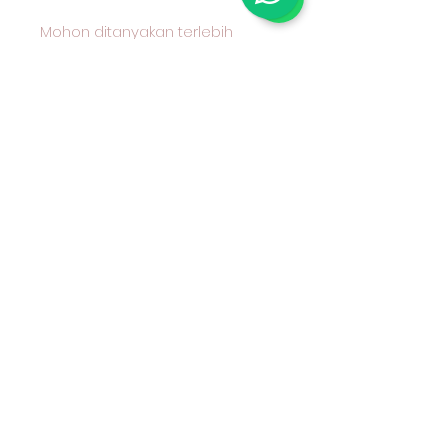
Mohon ditanyakan terlebih
dahulu kepada kami karakter
kain yang anda pilih dan cocok
untuk apa peruntukan kain
tersebu Kain Katun Combed
Motif Benang Berwarna (Yarn
Dyed) Seri 30