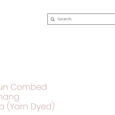
tun Combed
enang
a (Yarn Dyed)