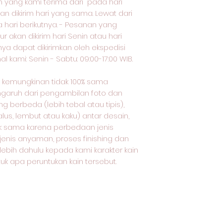
yang kami terima dari pada hari
an dikirim hari yang sama. Lewat dari
a hari berikutnya. - Pesanan yang
ur akan dikirim hari Senin atau hari
nya dapat dikirimkan oleh ekspedisi
 kami: Senin - Sabtu: 09:00-17:00 WIB.
oto kemungkinan tidak 100% sama
ngaruh dari pengambilan foto dan
 berbeda (lebih tebal atau tipis),
lus, lembut atau kaku) antar desain,
dak sama karena perbedaan jenis
 jenis anyaman, proses finishing dan
rlebih dahulu kepada kami karakter kain
uk apa peruntukan kain tersebut.