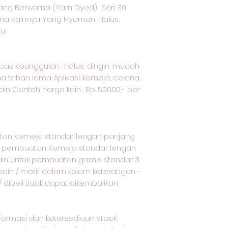
ang Berwarna (Yarn Dyed) Seri 30
na Kainnya Yang Nyaman, Halus,
lu
kapas Keunggulan : halus, dingin, mudah
a tahan lama Aplikasi: kemeja, celana,
ain Contoh harga kain : Rp. 50000,- per
m
tan Kemeja standar lengan panjang
uk pembuatan Kemeja standar lengan
ain untuk pembuatan gamis standar 3
esain / motif dalam kolom keterangan -
dibeli tidak dapat dikembalikan.
nformasi dan ketersediaan stock