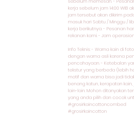
sebelum memesan. - Pesanan 
kerja sebelum jam 14:00 WIB ak
jam tersebut akan dikirim pad
masuk hari Sabtu / Minggu / lib
kerja berikutnya. - Pesanan ha
rekanan kami. - Jam operasional
Info Teknis: - Warna kain di f
dengan warna asli karena pe
pencahayaan. - Ketebalan yang
tekstur yang berbeda (lebih ha
motif dan warna bisa jadi ti
benang katun, kerapatan kain,
lain-lain. Mohon ditanyakan te
yang anda pilih dan cocok unt
#grosirkaincottoncombed
#grosirkaincotton