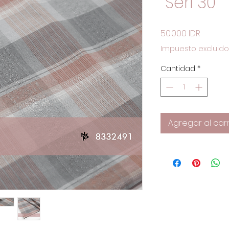
Seri 30
Precio
50.000 IDR
Impuesto excluido
Cantidad
*
Agregar al carr