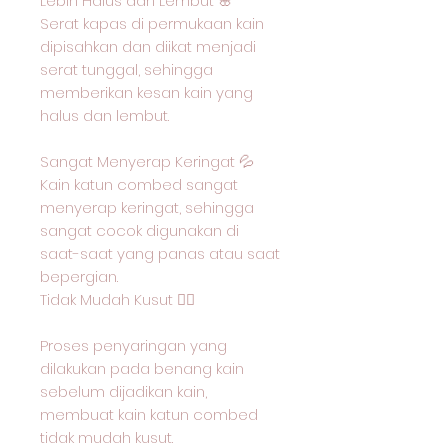
Lebih Halus dan Lembut 🌸
Serat kapas di permukaan kain
dipisahkan dan diikat menjadi
serat tunggal, sehingga
memberikan kesan kain yang
halus dan lembut.
Sangat Menyerap Keringat 💦
Kain katun combed sangat
menyerap keringat, sehingga
sangat cocok digunakan di
saat-saat yang panas atau saat
bepergian.
Tidak Mudah Kusut 🙅‍♂️
Proses penyaringan yang
dilakukan pada benang kain
sebelum dijadikan kain,
membuat kain katun combed
tidak mudah kusut.