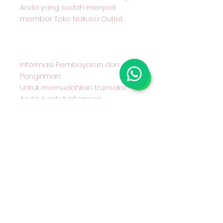
Anda yang sudah menjadi
member Toko Nakusa Outlet.
Informasi Pembayaran dan
Pengiriman
Untuk memudahkan transaksi
Anda, berikut informasi
pembayaran dan pengiriman
yang kami sediakan:
Metode Pembayaran
Kami menerima pembayaran
melalui transfer bank BCA
Metode Pengiriman
Anda dapat memilih untuk
mengambil produk secara