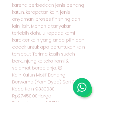
karena perbedaan jenis benang
katun, kerapatan kain, jenis
anyaman, proses finishing dan
lain-lain. Mohon ditanyakan
terlebih dahulu kepada kami
karakter kain yang anda pilih dan
cocok untuk apa peruntukan kain
tersebut. Terima kasih sudah
berkunjung ke toko kami &
selamat berbelanja. 😄
Kain Katun Motif Benang
Berwarna (Yarn Dyed) Seri 30
Kode Kain 9330030
Rp27.450,00Harga
Belum termasuk PPN | Nakusa
Outlet Bandung
Kuantitas
Tambah ke Keranjang