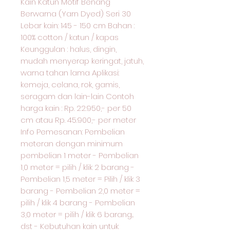
Kain Katun Motif Benang
Berwarna (Yarn Dyed) Seri 30
Lebar kain: 145 - 150 cm Bahan :
100% cotton / katun / kapas
Keunggulan : halus, dingin,
mudah menyerap keringat, jatuh,
warna tahan lama Aplikasi:
kemeja, celana, rok, gamis,
seragam dan lain-lain Contoh
harga kain : Rp. 22.950,- per 50
cm atau Rp. 45.900,- per meter
Info Pemesanan: Pembelian
meteran dengan minimum
pembelian 1 meter - Pembelian
1,0 meter = pilih / klik 2 barang -
Pembelian 1,5 meter = Pilih / klik 3
barang - Pembelian 2,0 meter =
pilih / klik 4 barang - Pembelian
3,0 meter = pilih / klik 6 barang...
dst - Kebutuhan kain untuk