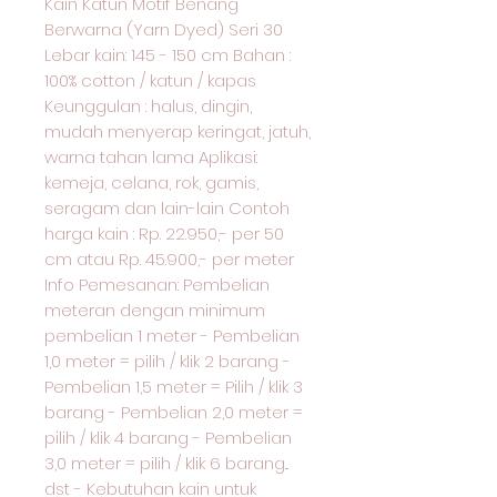
Kain Katun Motif Benang
Berwarna (Yarn Dyed) Seri 30
Lebar kain: 145 - 150 cm Bahan :
100% cotton / katun / kapas
Keunggulan : halus, dingin,
mudah menyerap keringat, jatuh,
warna tahan lama Aplikasi:
kemeja, celana, rok, gamis,
seragam dan lain-lain Contoh
harga kain : Rp. 22.950,- per 50
cm atau Rp. 45.900,- per meter
Info Pemesanan: Pembelian
meteran dengan minimum
pembelian 1 meter - Pembelian
1,0 meter = pilih / klik 2 barang -
Pembelian 1,5 meter = Pilih / klik 3
barang - Pembelian 2,0 meter =
pilih / klik 4 barang - Pembelian
3,0 meter = pilih / klik 6 barang...
dst - Kebutuhan kain untuk