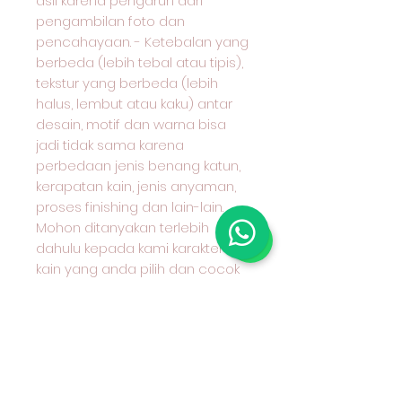
asli karena pengaruh dari
pengambilan foto dan
pencahayaan. - Ketebalan yang
berbeda (lebih tebal atau tipis),
tekstur yang berbeda (lebih
halus, lembut atau kaku) antar
desain, motif dan warna bisa
jadi tidak sama karena
perbedaan jenis benang katun,
kerapatan kain, jenis anyaman,
proses finishing dan lain-lain.
Mohon ditanyakan terlebih
dahulu kepada kami karakter
kain yang anda pilih dan cocok
untuk apa peruntukan kain
tersebut #kaincottoncombed#k
aincottondobby#nakusaoutlet