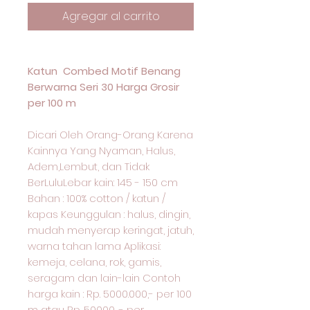
Agregar al carrito
Katun Combed Motif Benang
Berwarna Seri 30 Harga Grosir
per 100 m
Dicari Oleh Orang-Orang Karena
Kainnya Yang Nyaman, Halus,
Adem,Lembut, dan Tidak
BerLuluLebar kain: 145 - 150 cm
Bahan : 100% cotton / katun /
kapas Keunggulan : halus, dingin,
mudah menyerap keringat, jatuh,
warna tahan lama Aplikasi:
kemeja, celana, rok, gamis,
seragam dan lain-lain Contoh
harga kain : Rp. 5000.000,- per 100
m atau Rp. 50000 ,- per