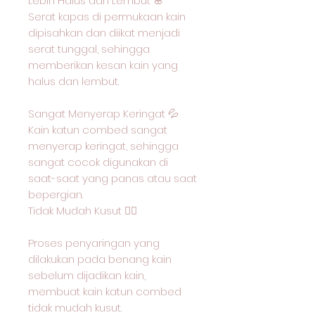
Lebih Halus dan Lembut 🌸
Serat kapas di permukaan kain
dipisahkan dan diikat menjadi
serat tunggal, sehingga
memberikan kesan kain yang
halus dan lembut.
Sangat Menyerap Keringat 💦
Kain katun combed sangat
menyerap keringat, sehingga
sangat cocok digunakan di
saat-saat yang panas atau saat
bepergian.
Tidak Mudah Kusut 🙅‍♂️
Proses penyaringan yang
dilakukan pada benang kain
sebelum dijadikan kain,
membuat kain katun combed
tidak mudah kusut.