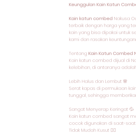
Keunggulan Kain Katun Combe
Kain katun combed
Nakusa Ou
terbaik dengan harga yang ter
kain yang bisa dipakai untuk s
kami dan rasakan keuntungan
Tentang
Kain Katun Combed 
Kain katun combed dijual di N
kelebihan, di antaranya adalah
Lebih Halus dan Lembut 🌸
Serat kapas di permukaan kain
tunggal, sehingga memberikan
Sangat Menyerap Keringat 💦
Kain katun combed sangat me
cocok digunakan di saat-saat
Tidak Mudah Kusut 🙅‍♂️