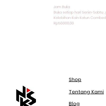
Jam Buka
Buka setiap hari Senin-Sabtu , 
Kelebihan Kain Katun Combed
Rp50.000,00
Shop
Tentang Kami
Blog