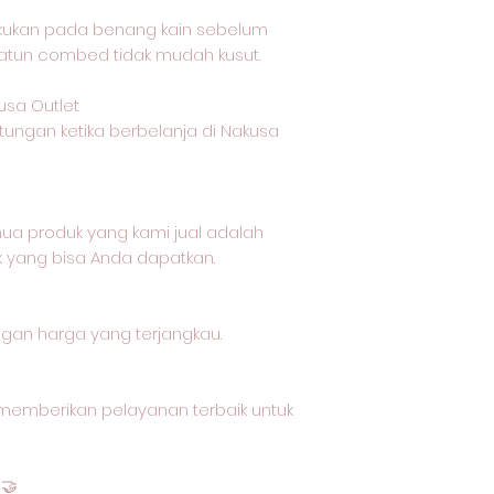
akukan pada benang kain sebelum
katun combed tidak mudah kusut.
usa Outlet
tungan ketika berbelanja di Nakusa
a produk yang kami jual adalah
k yang bisa Anda dapatkan.
ngan harga yang terjangkau.
memberikan pelayanan terbaik untuk
🤝