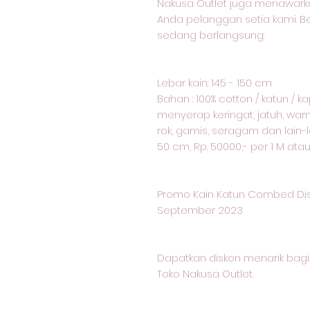
Nakusa Outlet juga menawark
Anda pelanggan setia kami. 
sedang berlangsung:
Lebar kain: 145 - 150 cm
Bahan : 100% cotton / katun / 
menyerap keringat, jatuh, warn
rok, gamis, seragam dan lain-l
50 cm, Rp. 50000,- per 1 M ata
Promo Kain Katun Combed Dis
September 2023
Dapatkan diskon menarik ba
Toko Nakusa Outlet.