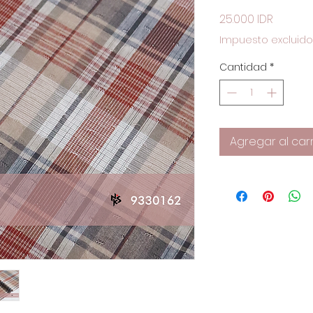
Precio
25.000 IDR
Impuesto excluido
Cantidad
*
Agregar al carr