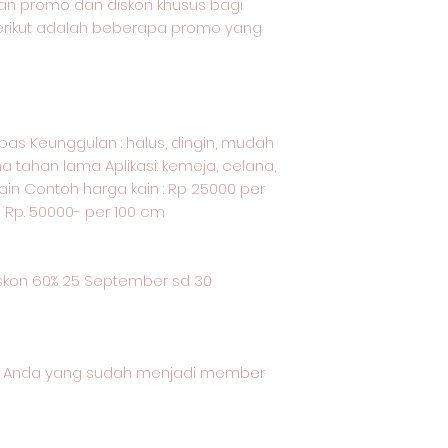
an promo dan diskon khusus bagi
Berikut adalah beberapa promo yang
kapas Keunggulan : halus, dingin, mudah
a tahan lama Aplikasi: kemeja, celana,
ain Contoh harga kain : Rp 25000 per
u Rp. 50000- per 100 cm
kon 60% 25 September sd 30
gi Anda yang sudah menjadi member