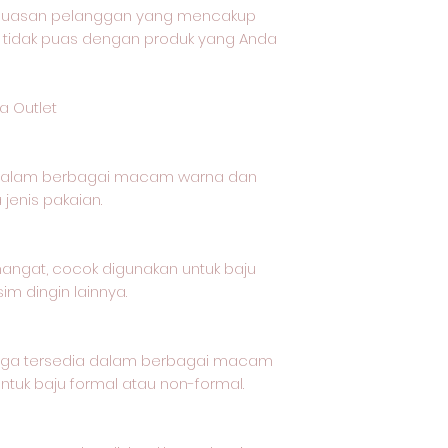
epuasan pelanggan yang mencakup
 tidak puas dengan produk yang Anda
a Outlet
 dalam berbagai macam warna dan
jenis pakaian.
 hangat, cocok digunakan untuk baju
im dingin lainnya.
t juga tersedia dalam berbagai macam
tuk baju formal atau non-formal.