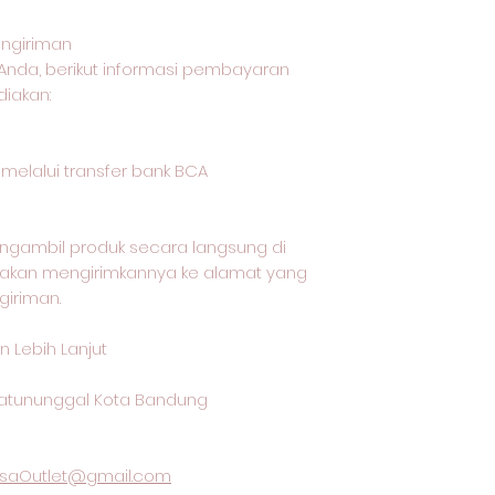
ngiriman
Anda, berikut informasi pembayaran
iakan:
lalui transfer bank BCA
ngambil produk secara langsung di
i akan mengirimkannya ke alamat yang
giriman.
 Lebih Lanjut
 Batununggal Kota Bandung
saOutlet@gmail.com