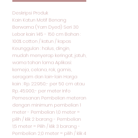
Deskripsi Produk
Kain Katun Motif Benang
Berwarna (Yarn Dyed) Seri 30
Lebar kain: 145 - 150 cm Bahan :
100% cotton / katun / kapas
Keunggulan : halus, dingin,
mudah menyerap keringat, jatuh,
warna tahan lama Aplikasi:
kemeja, celana, rok, gamis,
seragam dan lain-lain Harga
kain : Rp. 22.950,- per 50 cm atau
Rp. 45.900,- per meter Info
Pemesanan: Pembelian meteran
dengan minimum pembelian 1
meter - Pembelian 1,0 meter =
pilih / klik 2 barang - Pembelian
1,5 meter = Pilih / klik 3 barang -
Pembelian 2,0 meter = pilih / klik 4