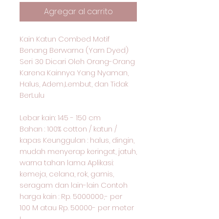
Agregar al carrito
Kain Katun Combed Motif
Benang Berwarna (Yarn Dyed)
Seri 30 Dicari Oleh Orang-Orang
Karena Kainnya Yang Nyaman,
Halus, Adem,Lembut, dan Tidak
BerLulu
Lebar kain: 145 - 150 cm
Bahan : 100% cotton / katun /
kapas Keunggulan : halus, dingin,
mudah menyerap keringat, jatuh,
warna tahan lama Aplikasi:
kemeja, celana, rok, gamis,
seragam dan lain-lain Contoh
harga kain : Rp. 5000000,- per
100 M atau Rp. 50000- per meter
I