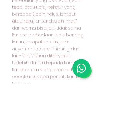
Ketebalan yang berbeda (lebih
tebal atau tipis), tekstur yang
berbeda (lebih halus, lembut
atau kaku) antar desain, motif
dan warna bisa jadi tidak sama
karena perbedaan jenis benang
katun, kerapatan kain, jenis
anyaman, proses finishing dan
lain-lain. Mohon ditanyakan
terlebih dahulu kepada kami
karakter kain yang anda pilih dan
cocok untuk apa peruntukan kain
tersebut.
#grosirkaincottoncombed
#grosirkaincotto