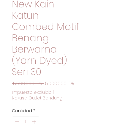
New Kain
Katun
Combed Motif
Benang
Berwarna
(Yarn Dyed)
Seri 30
Precio
Precio de oferta
 5.500.000 IDR 
5.000.000 IDR
Impuesto excluido
|
Nakusa Outlet Bandung
Cantidad
*