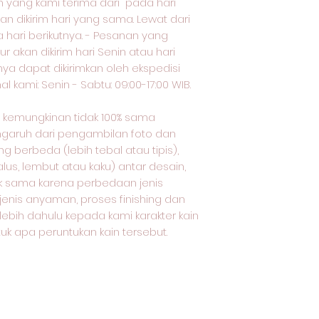
yang kami terima dari pada hari
an dikirim hari yang sama. Lewat dari
a hari berikutnya. - Pesanan yang
ur akan dikirim hari Senin atau hari
nya dapat dikirimkan oleh ekspedisi
 kami: Senin - Sabtu: 09:00-17:00 WIB.
oto kemungkinan tidak 100% sama
ngaruh dari pengambilan foto dan
 berbeda (lebih tebal atau tipis),
lus, lembut atau kaku) antar desain,
dak sama karena perbedaan jenis
 jenis anyaman, proses finishing dan
rlebih dahulu kepada kami karakter kain
uk apa peruntukan kain tersebut.