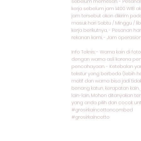
sebelum memesan. - Pesanan 
kerja sebelum jam 14:00 WIB ak
jam tersebut akan dikirim pad
masuk hari Sabtu / Minggu / lib
kerja berikutnya. - Pesanan ha
rekanan kami. - Jam operasional
Info Teknis: - Warna kain di f
dengan warna asli karena pe
pencahayaan. - Ketebalan yang
tekstur yang berbeda (lebih ha
motif dan warna bisa jadi ti
benang katun, kerapatan kain,
lain-lain. Mohon ditanyakan te
yang anda pilih dan cocok unt
#grosirkaincottoncombed
#grosirkaincotto