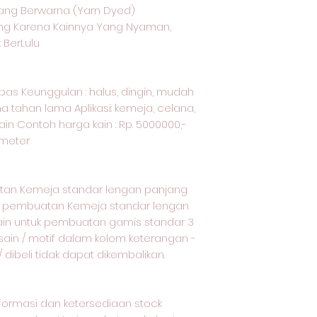
ang Berwarna (Yarn Dyed)
ang Karena Kainnya Yang Nyaman,
 BerLulu
kapas Keunggulan : halus, dingin, mudah
a tahan lama Aplikasi: kemeja, celana,
ain Contoh harga kain : Rp. 5000000,-
r meter
tan Kemeja standar lengan panjang
uk pembuatan Kemeja standar lengan
ain untuk pembuatan gamis standar 3
esain / motif dalam kolom keterangan -
dibeli tidak dapat dikembalikan.
nformasi dan ketersediaan stock