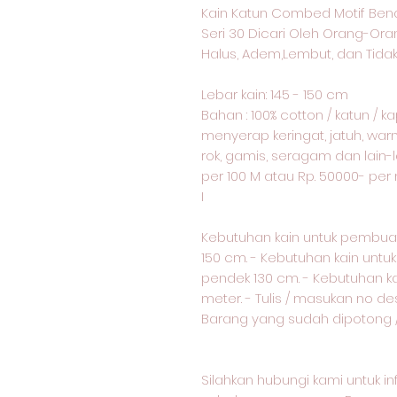
Kain Katun Combed Motif Ben
Seri 30 Dicari Oleh Orang-Or
Halus, Adem,Lembut, dan Tidak
Lebar kain: 145 - 150 cm
Bahan : 100% cotton / katun / 
menyerap keringat, jatuh, warn
rok, gamis, seragam dan lain-l
per 100 M atau Rp. 50000- pe
I
Kebutuhan kain untuk pembua
150 cm. - Kebutuhan kain unt
pendek 130 cm. - Kebutuhan k
meter. - Tulis / masukan no d
Barang yang sudah dipotong / 
Silahkan hubungi kami untuk i