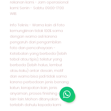
rekanan kami. - Jam operasional
kami: Senin - Sabtu: 09:00-17:00
WIB.
Info Teknis: - Warna kain di foto
kemungkinan tidak 100% sama
dengan warna asli karena
pengaruh dari pengambilan
foto dan pencahayaan. -
Ketebalan yang berbeda (lebih
tebal atau tipis), tekstur yang
berbeda (lebih halus, lembut
atau kaku) antar desain, motif
dan warna bisa jadi tidak sama
karena perbedaan jenis benang
katun, kerapatan kain, jenis
anyaman, proses finishing dan
lain-lain. Mohon ditanyakan
terlebih dahulu kepada kami
karakter kain yang anda pilih dan