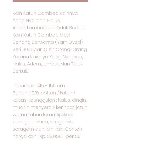
Kain Katun Combed Kainnya
Yang Nyaman, Halus,
Adem,Lembut, dan Tidak BerLulu
Kain Katun Combed Motif
Benang Berwarna (Yarn Dyed)
Seri 30 Dicari Oleh Orang-Orang
Karena Kainnya Yang Nyaman,
Halus, Adem,Lembut, dan Tidak
BerLulu
Lebar kain: 145 - 150 cm
Bahan : 100% cotton / katun /
kapas Keunggulan : halus, dingin,
mudah menyerap keringat, jatuh,
warna tahan lama Aplikasi:
kemeja, celana, rok, gamis,
seragam dan lain-lain Contoh
harga kain : Rp. 22.950,- per 50