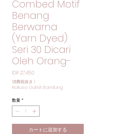
Combed Motif
Benang
Berwarna
(Yarn Dyed)
Seri 30 Dicari
Oleh Orang-
価格
IDR 27,450
消費税抜き
|
Nakusa Outlet Bandung
数量
*
カートに追加する