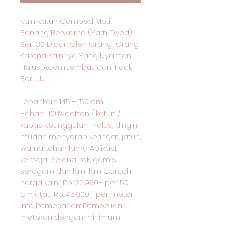
Kain Katun Combed Motif
Benang Berwarna (Yarn Dyed)
Seri 30 Dicari Oleh Orang-Orang
Karena Kainnya Yang Nyaman,
Halus, Adem,Lembut, dan Tidak
BerLulu
Lebar kain: 145 - 150 cm
Bahan : 100% cotton / katun /
kapas Keunggulan : halus, dingin,
mudah menyerap keringat, jatuh,
warna tahan lama Aplikasi:
kemeja, celana, rok, gamis,
seragam dan lain-lain Contoh
harga kain : Rp. 22.950,- per 50
cm atau Rp. 45.900,- per meter
Info Pemesanan: Pembelian
meteran dengan minimum