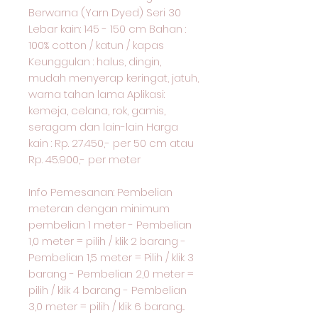
Berwarna (Yarn Dyed) Seri 30
Lebar kain: 145 - 150 cm Bahan :
100% cotton / katun / kapas
Keunggulan : halus, dingin,
mudah menyerap keringat, jatuh,
warna tahan lama Aplikasi:
kemeja, celana, rok, gamis,
seragam dan lain-lain Harga
kain : Rp. 27.450,- per 50 cm atau
Rp. 45.900,- per meter
Info Pemesanan: Pembelian
meteran dengan minimum
pembelian 1 meter - Pembelian
1,0 meter = pilih / klik 2 barang -
Pembelian 1,5 meter = Pilih / klik 3
barang - Pembelian 2,0 meter =
pilih / klik 4 barang - Pembelian
3,0 meter = pilih / klik 6 barang...