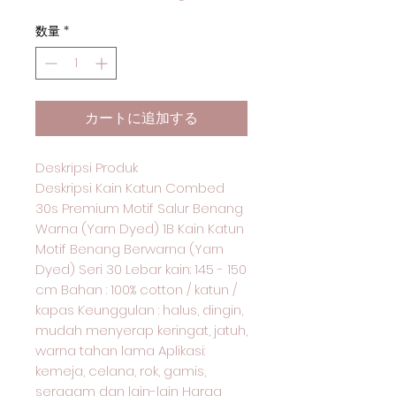
数量
*
カートに追加する
Deskripsi Produk
Deskripsi Kain Katun Combed
30s Premium Motif Salur Benang
Warna (Yarn Dyed) 1B Kain Katun
Motif Benang Berwarna (Yarn
Dyed) Seri 30 Lebar kain: 145 - 150
cm Bahan : 100% cotton / katun /
kapas Keunggulan : halus, dingin,
mudah menyerap keringat, jatuh,
warna tahan lama Aplikasi:
kemeja, celana, rok, gamis,
seragam dan lain-lain Harga