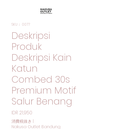
SKU： 0077
Deskripsi
Produk
Deskripsi Kain
Katun
Combed 30s
Premium Motif
Salur Benang
価格
IDR 21,950
消費税抜き
|
Nakusa Outlet Bandung