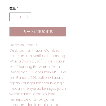
数量
*
カートに追加する
Deskripsi Produk
Deskripsi Kain Katun Combed
30s Premium Motif Salur Benang
Warna (Yarn Dyed) 1B Kain Katun
Motif Benang Berwarna (Yarn
Dyed) Seri 30 Lebar kain: 145 - 150
cm Bahan : 100% cotton / katun /
kapas Keunggulan : halus, dingin,
mudah menyerap keringat, jatuh,
warna tahan lama Aplikasi:
kemeja, celana, rok, gamis,
seragam dan lain-lain Harga