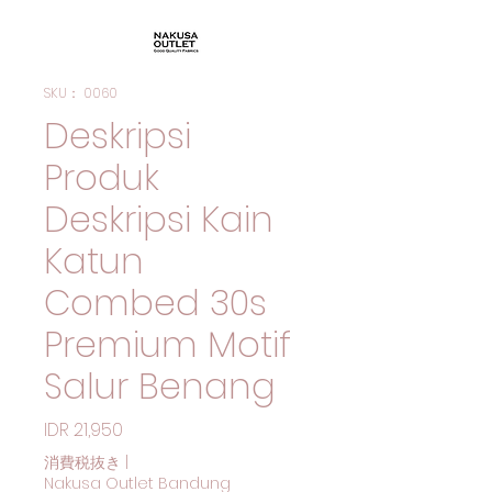
SKU： 0060
Deskripsi
Produk
Deskripsi Kain
Katun
Combed 30s
Premium Motif
Salur Benang
価格
IDR 21,950
消費税抜き
|
Nakusa Outlet Bandung