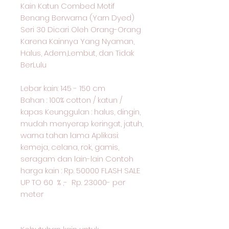
Kain Katun Combed Motif
Benang Berwarna (Yarn Dyed)
Seri 30 Dicari Oleh Orang-Orang
Karena Kainnya Yang Nyaman,
Halus, Adem,Lembut, dan Tidak
BerLulu
Lebar kain: 145 - 150 cm
Bahan : 100% cotton / katun /
kapas Keunggulan : halus, dingin,
mudah menyerap keringat, jatuh,
warna tahan lama Aplikasi:
kemeja, celana, rok, gamis,
seragam dan lain-lain Contoh
harga kain : Rp. 50000 FLASH SALE
UP TO 60 % ,- Rp. 23000- per
meter