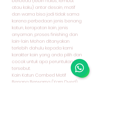
berbeda (lebih halus, lembut
atau kaku) antar desain, motif
dan warna bisa jadi tidak sama
karena perbedaan jenis benang
katun, kerapatan kain, jenis
anyaman, proses finishing dan
lain-lain. Mohon ditanyakan
terlebih dahulu kepada kami
karakter kain yang anda pilih dan
cocok untuk apa peruntukan kain
tersebut.
Kain Katun Combed Motif
Benang Berwarna (Yarn Dyed)
Seri 30
Hub Admin kami sebelum
Transfer Wa 08970777775