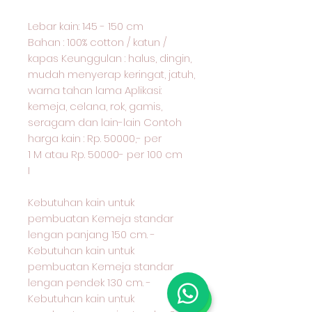
Lebar kain: 145 - 150 cm
Bahan : 100% cotton / katun /
kapas Keunggulan : halus, dingin,
mudah menyerap keringat, jatuh,
warna tahan lama Aplikasi:
kemeja, celana, rok, gamis,
seragam dan lain-lain Contoh
harga kain : Rp. 50000,- per
1 M atau Rp. 50000- per 100 cm
I
Kebutuhan kain untuk
pembuatan Kemeja standar
lengan panjang 150 cm. -
Kebutuhan kain untuk
pembuatan Kemeja standar
lengan pendek 130 cm. -
Kebutuhan kain untuk