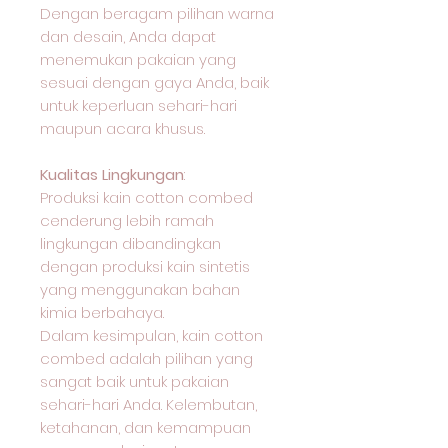
Dengan beragam pilihan warna
dan desain, Anda dapat
menemukan pakaian yang
sesuai dengan gaya Anda, baik
untuk keperluan sehari-hari
maupun acara khusus.
Kualitas Lingkungan
:
Produksi kain cotton combed
cenderung lebih ramah
lingkungan dibandingkan
dengan produksi kain sintetis
yang menggunakan bahan
kimia berbahaya.
Dalam kesimpulan, kain cotton
combed adalah pilihan yang
sangat baik untuk pakaian
sehari-hari Anda. Kelembutan,
ketahanan, dan kemampuan