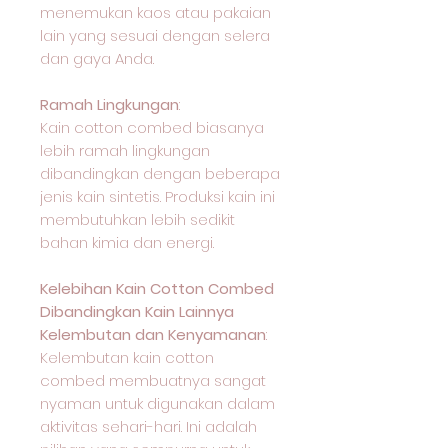
menemukan kaos atau pakaian
lain yang sesuai dengan selera
dan gaya Anda.
Ramah Lingkungan
:
Kain cotton combed biasanya
lebih ramah lingkungan
dibandingkan dengan beberapa
jenis kain sintetis. Produksi kain ini
membutuhkan lebih sedikit
bahan kimia dan energi.
Kelebihan Kain Cotton Combed
Dibandingkan Kain Lainnya
Kelembutan dan Kenyamanan
:
Kelembutan kain cotton
combed membuatnya sangat
nyaman untuk digunakan dalam
aktivitas sehari-hari. Ini adalah