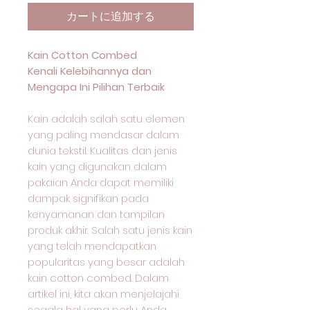
カートに追加する
Kain Cotton Combed
Kenali Kelebihannya dan
Mengapa Ini Pilihan Terbaik
Kain adalah salah satu elemen
yang paling mendasar dalam
dunia tekstil. Kualitas dan jenis
kain yang digunakan dalam
pakaian Anda dapat memiliki
dampak signifikan pada
kenyamanan dan tampilan
produk akhir. Salah satu jenis kain
yang telah mendapatkan
popularitas yang besar adalah
kain cotton combed. Dalam
artikel ini, kita akan menjelajahi
segala hal yang perlu Anda