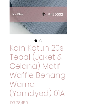
Kain Katun 20s
Tebal (Jaket &
Celana) Motif
Waffle Benang
Warna
(Yarndyed) 01A
価格
IDR 28,450