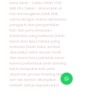
kami: Senin - Sabtu: 09:00-17:00
WIB. Info Teknis: - Warna kain di
foto kemungkinan tidak 100%
sama dengan warna asli karena
pengaruh dari pengambilan
foto dan pencahayaan. -
Ketebalan yang berbeda (lebih
tebal atau tipis), tekstur yang
berbeda (lebih halus, lembut
atau kaku) antar desain, motif
dan warna bisa jadi tidak sama
karena perbedaan jenis benang
katun, kerapatan kain, jenis
anyaman, proses finishing dan
lain-lain. Mohon ditanyakan
terlebih dahulu kepada kami
karakter kain yang anda pilih dan
cocok untuk apa peruntukan kain
tersebut. Terima kasih sudah