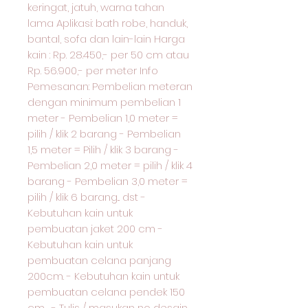
keringat, jatuh, warna tahan
lama Aplikasi: bath robe, handuk,
bantal, sofa dan lain-lain Harga
kain : Rp. 28.450,- per 50 cm atau
Rp. 56.900,- per meter Info
Pemesanan: Pembelian meteran
dengan minimum pembelian 1
meter - Pembelian 1,0 meter =
pilih / klik 2 barang - Pembelian
1,5 meter = Pilih / klik 3 barang -
Pembelian 2,0 meter = pilih / klik 4
barang - Pembelian 3,0 meter =
pilih / klik 6 barang... dst -
Kebutuhan kain untuk
pembuatan jaket 200 cm -
Kebutuhan kain untuk
pembuatan celana panjang
200cm. - Kebutuhan kain untuk
pembuatan celana pendek 150
cm. . - Tulis / masukan no desain