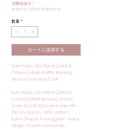
消費税抜き
|
Nakusa Outlet Bandung
数量
*
カートに追加する
Kain Katun 20s Tebal (Jaket &
Celana) Motif Waffle Benang
Warna (Yarndyed) 01A
Kain Katun 20s Tebal (Jaket &
Celana) Motif Benang Warna
(Yarn Dyed) 02A Lebar kain: 145 -
150 cm Bahan : 100% cotton /
katun / kapas Keunggulan : halus,
dingin, mudah menyerap