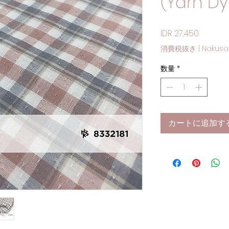
(Yarn Dy
価格
IDR 27,450
消費税抜き
|
Nakusa
数量
*
カートに追加す