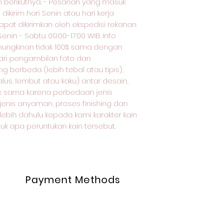
ri berikutnya. - Pesanan yang masuk
 dikirim hari Senin atau hari kerja
apat dikirimkan oleh ekspedisi rekanan
enin - Sabtu: 09:00-17:00 WIB. Info
kemungkinan tidak 100% sama dengan
ari pengambilan foto dan
 berbeda (lebih tebal atau tipis),
lus, lembut atau kaku) antar desain,
dak sama karena perbedaan jenis
 jenis anyaman, proses finishing dan
rlebih dahulu kepada kami karakter kain
uk apa peruntukan kain tersebut.
Payment Methods