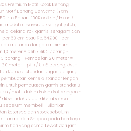
30s Premium Motif Kotak Benang
tun Motif Benang Berwarna (Yarn
 150 cm Bahan : 100% cotton / katun /
gin, mudah menyerap keringat, jatuh,
meja, celana, rok, gamis, seragam dan
0,- per 50 cm atau Rp. 54.900,- per
elian meteran dengan minimum
,0 meter = pilih / klik 2 barang -
lik 3 barang - Pembelian 2,0 meter =
3,0 meter = pilih / klik 6 barang... dst -
tan Kemeja standar lengan panjang
uk pembuatan Kemeja standar lengan
ain untuk pembuatan gamis standar 3
esain / motif dalam kolom keterangan -
dibeli tidak dapat dikembalikan.
u sebelum membeli. - Silahkan
 dan ketersediaan stock sebelum
 terima dari Shopee pada hari kerja
kirim hari yang sama. Lewat dari jam