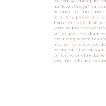
tersebut akan dikirim pada ha
hari Sabtu / Minggu / libur akan
berikutnya. - Pesanan hanya d
kami. - Jam operasional kami: S
Teknis: - Warna kain di foto 
warna asli karena pengaruh d
pencahayaan. - Ketebalan yang
tekstur yang berbeda (lebih ha
motif dan warna bisa jadi ti
benang katun, kerapatan kain,
lain-lain. Mohon ditanyakan te
yang anda pilih dan cocok unt