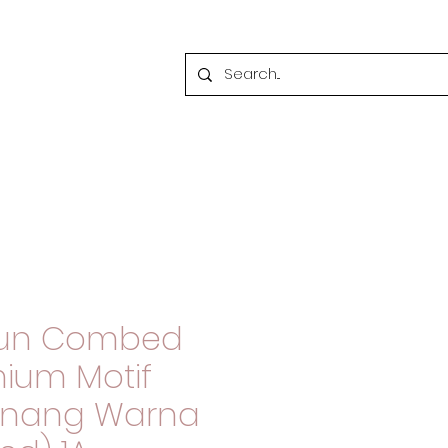
tun Combed
mium Motif
enang Warna