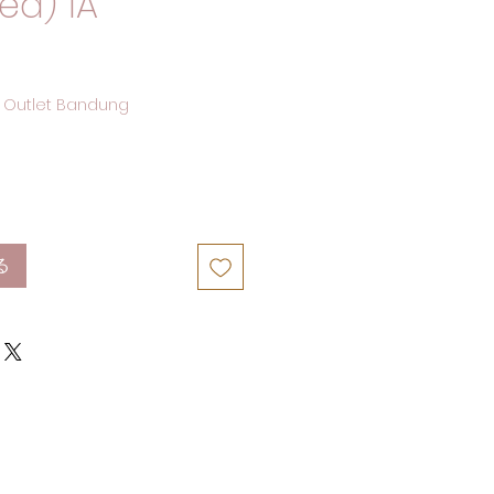
ed) 1A
 Outlet Bandung
る