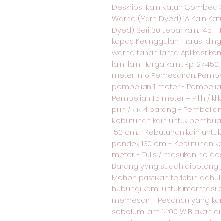
Deskripsi Kain Katun Combed 
Warna (Yarn Dyed) 1A Kain Ka
Dyed) Seri 30 Lebar kain: 145 -
kapas Keunggulan : halus, din
warna tahan lama Aplikasi: ke
lain-lain Harga kain : Rp. 27.45
meter Info Pemesanan: Pemb
pembelian 1 meter - Pembelian 1
Pembelian 1,5 meter = Pilih / k
pilih / klik 4 barang - Pembelian 
Kebutuhan kain untuk pembua
150 cm. - Kebutuhan kain unt
pendek 130 cm. - Kebutuhan k
meter. - Tulis / masukan no d
Barang yang sudah dipotong / 
Mohon pastikan terlebih dahul
hubungi kami untuk informasi
memesan. - Pesanan yang kami
sebelum jam 14:00 WIB akan di