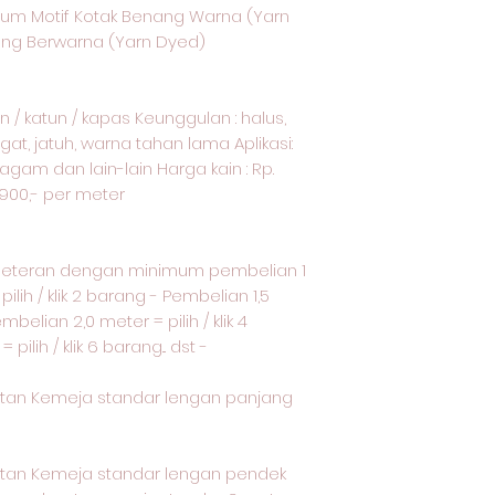
um Motif Kotak Benang Warna (Yarn
nang Berwarna (Yarn Dyed)
n / katun / kapas Keunggulan : halus,
t, jatuh, warna tahan lama Aplikasi:
agam dan lain-lain Harga kain : Rp.
.900,- per meter
meteran dengan minimum pembelian 1
ilih / klik 2 barang - Pembelian 1,5
embelian 2,0 meter = pilih / klik 4
ilih / klik 6 barang... dst -
tan Kemeja standar lengan panjang
tan Kemeja standar lengan pendek