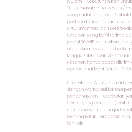
130 cm. - Kebutuhan kain unt
Tulis / masukan no desain / m
yang sudah dipotong / dibeli 
pastikan terlebih dahulu sebe
untuk informasi dan ketersed
Pesanan yang kami terima dar
jam 14:00 WIB akan dikirim har
akan dikirim pada hari berikut
Minggu / libur akan dikirim hari
Pesanan hanya dapat dikirimka
operasional kami: Senin - Sabtu
Info Teknis: - Warna kain di f
dengan warna asli karena pe
pencahayaan. - Ketebalan yang
tekstur yang berbeda (lebih ha
motif dan warna bisa jadi ti
benang katun, kerapatan kain,
lain-lain.