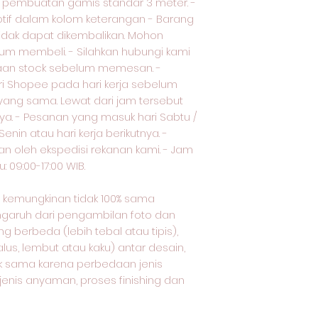
uk pembuatan gamis standar 3 meter. -
otif dalam kolom keterangan - Barang
tidak dapat dikembalikan. Mohon
lum membeli. - Silahkan hubungi kami
iaan stock sebelum memesan. -
i Shopee pada hari kerja sebelum
i yang sama. Lewat dari jam tersebut
nya. - Pesanan yang masuk hari Sabtu /
 Senin atau hari kerja berikutnya. -
n oleh ekspedisi rekanan kami. - Jam
: 09:00-17:00 WIB.
oto kemungkinan tidak 100% sama
ngaruh dari pengambilan foto dan
 berbeda (lebih tebal atau tipis),
lus, lembut atau kaku) antar desain,
dak sama karena perbedaan jenis
 jenis anyaman, proses finishing dan