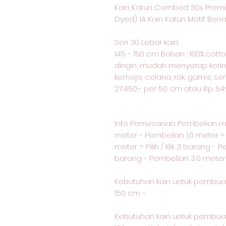
Kain Katun Combed 30s Premi
Dyed) 1A Kain Katun Motif Be
Seri 30 Lebar kain:
145 - 150 cm Bahan : 100% cotto
dingin, mudah menyerap keringa
kemeja, celana, rok, gamis, ser
27.450,- per 50 cm atau Rp. 54
Info Pemesanan: Pembelian 
meter - Pembelian 1,0 meter = p
meter = Pilih / klik 3 barang - P
barang - Pembelian 3,0 meter = p
Kebutuhan kain untuk pembua
150 cm. -
Kebutuhan kain untuk pembua