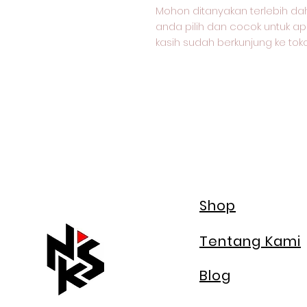
Mohon ditanyakan terlebih dah
anda pilih dan cocok untuk ap
kasih sudah berkunjung ke tok
Shop
Tentang Kami
Blog