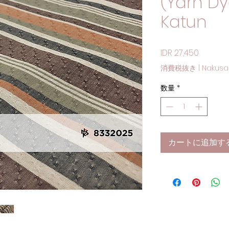
(Yarn Dy
Katun
価格
IDR 27,450
消費税抜き
|
Nakusa
数量
*
カートに追加す