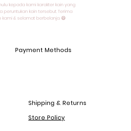
ulu kepada kami karakter kain yang
a peruntukan kain tersebut. Terima
o kami & selamat berbelanja. 😄
Payment Methods
Shipping & Returns
Store Policy