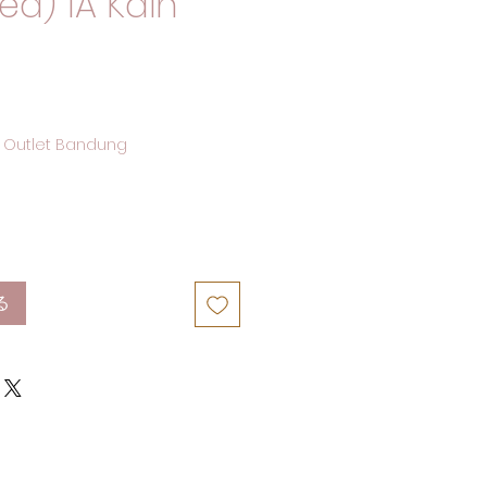
ed) 1A Kain
 Outlet Bandung
る