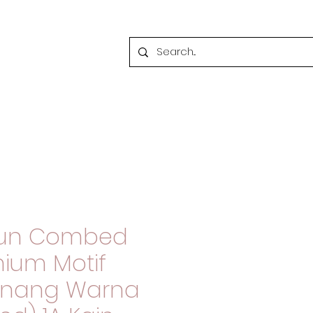
tun Combed
mium Motif
enang Warna