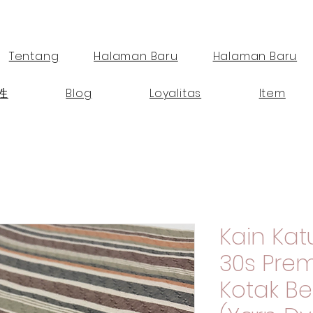
Tentang
Halaman Baru
Halaman Baru
性
Blog
Loyalitas
Item
Kain Ka
30s Pre
Kotak B