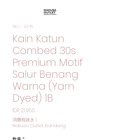
SKU： 0078
Kain Katun
Combed 30s
Premium Motif
Salur Benang
Warna (Yarn
Dyed) 1B
価格
IDR 21,950
消費税抜き
|
Nakusa Outlet Bandung
数量
*