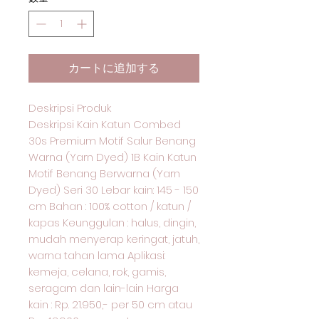
カートに追加する
Deskripsi Produk
Deskripsi Kain Katun Combed
30s Premium Motif Salur Benang
Warna (Yarn Dyed) 1B Kain Katun
Motif Benang Berwarna (Yarn
Dyed) Seri 30 Lebar kain: 145 - 150
cm Bahan : 100% cotton / katun /
kapas Keunggulan : halus, dingin,
mudah menyerap keringat, jatuh,
warna tahan lama Aplikasi:
kemeja, celana, rok, gamis,
seragam dan lain-lain Harga
kain : Rp. 21.950,- per 50 cm atau