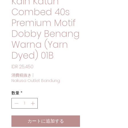
Kain Katun
Combed 40s
Premium Motif
Dobby Benang
Warna (Yarn
Dyed) 01B
価格
IDR 25,450
消費税抜き
|
Nakusa Outlet Bandung
数量
*
カートに追加する