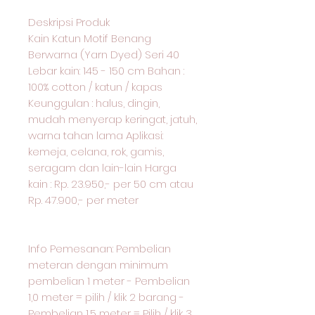
Deskripsi Produk
Kain Katun Motif Benang
Berwarna (Yarn Dyed) Seri 40
Lebar kain: 145 - 150 cm Bahan :
100% cotton / katun / kapas
Keunggulan : halus, dingin,
mudah menyerap keringat, jatuh,
warna tahan lama Aplikasi:
kemeja, celana, rok, gamis,
seragam dan lain-lain Harga
kain : Rp. 23.950,- per 50 cm atau
Rp. 47.900,- per meter
Info Pemesanan: Pembelian
meteran dengan minimum
pembelian 1 meter - Pembelian
1,0 meter = pilih / klik 2 barang -
Pembelian 1,5 meter = Pilih / klik 3