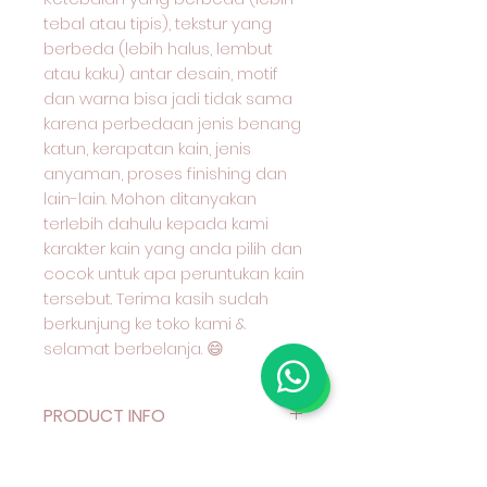
tebal atau tipis), tekstur yang
berbeda (lebih halus, lembut
atau kaku) antar desain, motif
dan warna bisa jadi tidak sama
karena perbedaan jenis benang
katun, kerapatan kain, jenis
anyaman, proses finishing dan
lain-lain. Mohon ditanyakan
terlebih dahulu kepada kami
karakter kain yang anda pilih dan
cocok untuk apa peruntukan kain
tersebut. Terima kasih sudah
berkunjung ke toko kami &
selamat berbelanja. 😄
PRODUCT INFO
Deskripsi Produk
RETURN & REFUND POLICY
Kain Katun Motif Benang