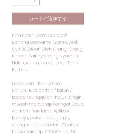
カートに追加する
Kain Katun Combed Motif
Benang Berwarna (Yarn Dyed)
Seri 30 Dicari Oleh Orang-Orang
Karena Kainnya Yang Nyaman,
Halus, Adem,Lembut, dan Tidak
BerLulu
Lebar kain: 145 - 150 cm
Bahan : 100% cotton / katun /
kapas Keunggulan : halus, dingin,
mudah menyerap keringat, jatuh,
warna tahan lama Aplikasi:
kemeja, celana, rok, gamis,
seragam dan lain-lain Contoh
harga kain : Rp. 22.950,- per 50