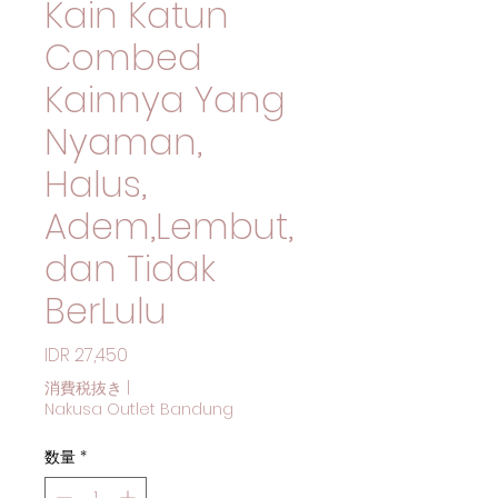
Kain Katun
Combed
Kainnya Yang
Nyaman,
Halus,
Adem,Lembut,
dan Tidak
BerLulu
価格
IDR 27,450
消費税抜き
|
Nakusa Outlet Bandung
数量
*