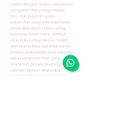
sama dengan warna asli karena
pengaruh dari pengambilan
foto dan pencahayaan. -
Ketebalan yang berbeda (lebih
tebal atau tipis), tekstur yang
berbeda (lebih halus, lembut
atau kaku) antar desain, motif
dan warna bisa jadi tidak sama
karena perbedaan jenis benang
katun, kerapatan kain, jenis
anyaman, proses finishing dan
lain-lain. Mohon ditanyakan
terlebih dahulu kepada kami
karakter kain yang anda pilih dan
cocok untuk apa peruntukan kain
tersebut.