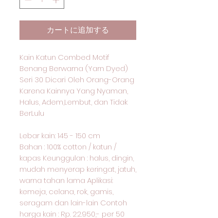
カートに追加する
Kain Katun Combed Motif
Benang Berwarna (Yarn Dyed)
Seri 30 Dicari Oleh Orang-Orang
Karena Kainnya Yang Nyaman,
Halus, Adem,Lembut, dan Tidak
BerLulu
Lebar kain: 145 - 150 cm
Bahan : 100% cotton / katun /
kapas Keunggulan : halus, dingin,
mudah menyerap keringat, jatuh,
warna tahan lama Aplikasi:
kemeja, celana, rok, gamis,
seragam dan lain-lain Contoh
harga kain : Rp. 22.950,- per 50