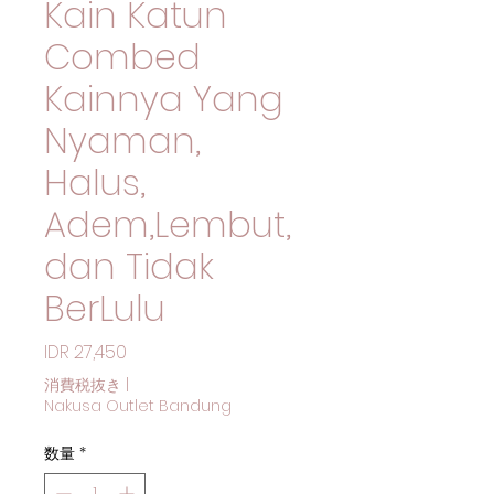
Kain Katun
Combed
Kainnya Yang
Nyaman,
Halus,
Adem,Lembut,
dan Tidak
BerLulu
価格
IDR 27,450
消費税抜き
|
Nakusa Outlet Bandung
数量
*