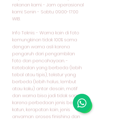
rekanan kami. - Jam operasional
kami: Senin - Sabtu: 09:00-17:00
WIB.
Info Teknis: - Warna kain di foto
kemungkinan tidak 100% sama
dengan warna asli karena
pengaruh dari pengambilan
foto dan pencahayaan. -
Ketebalan yang berbeda (lebih
tebal atau tipis), tekstur yang
berbeda (lebih halus, lembut
atau kaku) antar desain, motif
dan warna bisa jadi tidak sama
karena perbedaan jenis benang
katun, kerapatan kain, jenis
anyaman, proses finishing dan
lain-lain. Mohon ditanyakan
terlebih dahulu kepada kami