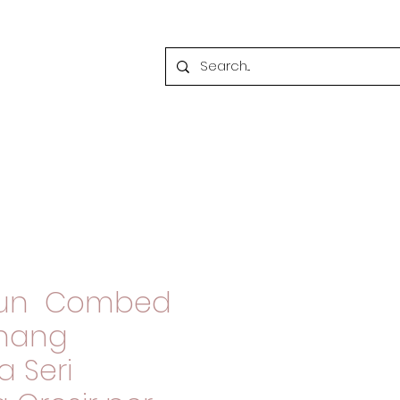
atun Combed
enang
 Seri