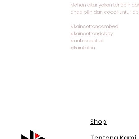
Mohon ditanyakan terlebih dah
anda pilih dan cocok untuk ap
#kaincottoncombed
#kaincottondobby
#nakusaoutlet
#kainkatun
Shop
Tentang Kami