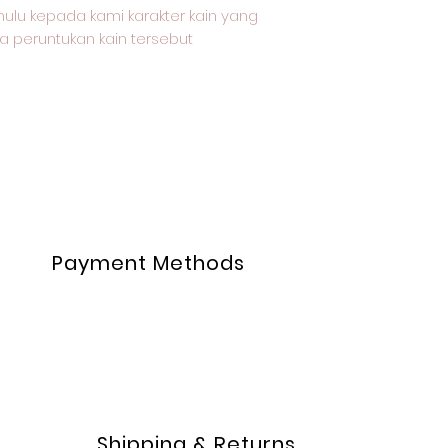
ulu kepada kami karakter kain yang
a peruntukan kain tersebut
Payment Methods
Shipping & Returns