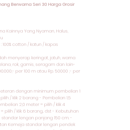
ang Berwarna Seri 30 Harga Grosir
na Kainnya Yang Nyaman, Halus,
lu
: 100% cotton / katun / kapas
udah menyerap keringat, jatuh, warna
elana, rok, gamis, seragam dan lain-
00.000,- per 100 m atau Rp. 50000 ,- per
meteran dengan minimum pembelian 1
ilih / klik 2 barang - Pembelian 1,5
embelian 2,0 meter = pilih / klik 4
pilih / klik 6 barang... dst - Kebutuhan
standar lengan panjang 150 cm. -
tan Kemeja standar lengan pendek