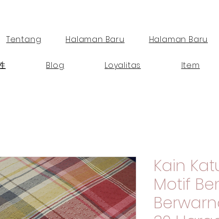
Tentang
Halaman Baru
Halaman Baru
性
Blog
Loyalitas
Item
Kain K
Motif B
Berwarna