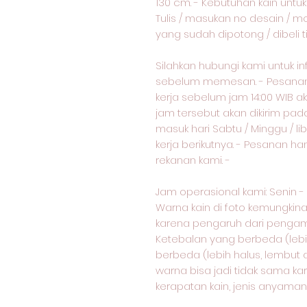
130 cm. - Kebutuhan kain unt
Tulis / masukan no desain / m
yang sudah dipotong / dibeli 
Silahkan hubungi kami untuk i
sebelum memesan. - Pesanan 
kerja sebelum jam 14:00 WIB ak
jam tersebut akan dikirim pad
masuk hari Sabtu / Minggu / lib
kerja berikutnya. - Pesanan ha
rekanan kami. -
Jam operasional kami: Senin - Sa
Warna kain di foto kemungkin
karena pengaruh dari pengam
Ketebalan yang berbeda (lebih 
berbeda (lebih halus, lembut a
warna bisa jadi tidak sama k
kerapatan kain, jenis anyaman, 