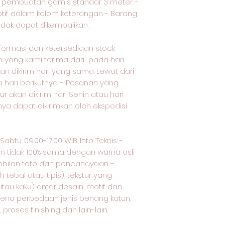
uk pembuatan gamis standar 3 meter. -
otif dalam kolom keterangan - Barang
tidak dapat dikembalikan.
nformasi dan ketersediaan stock
yang kami terima dari pada hari
an dikirim hari yang sama. Lewat dari
a hari berikutnya. - Pesanan yang
ur akan dikirim hari Senin atau hari
nya dapat dikirimkan oleh ekspedisi
btu: 09:00-17:00 WIB. Info Teknis: -
an tidak 100% sama dengan warna asli
bilan foto dan pencahayaan. -
tebal atau tipis), tekstur yang
tau kaku) antar desain, motif dan
arena perbedaan jenis benang katun,
proses finishing dan lain-lain.