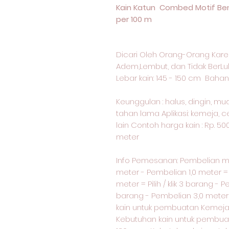
Kain Katun Combed Motif Ben
per 100 m
Dicari Oleh Orang-Orang Kare
Adem,Lembut, dan Tidak BerLu
Lebar kain: 145 - 150 cm Bahan 
Keunggulan : halus, dingin, m
tahan lama Aplikasi: kemeja, c
lain Contoh harga kain : Rp. 50
meter
Info Pemesanan: Pembelian 
meter - Pembelian 1,0 meter = p
meter = Pilih / klik 3 barang - P
barang - Pembelian 3,0 meter = 
kain untuk pembuatan Kemeja 
Kebutuhan kain untuk pembua