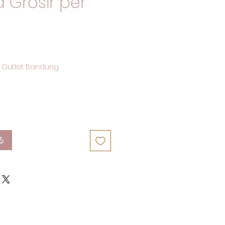
 Grosir per
 Outlet Bandung
る