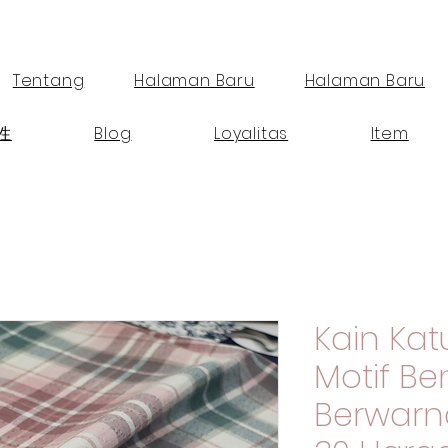
Tentang
Halaman Baru
Halaman Baru
性
Blog
Loyalitas
Item
Kain K
Motif B
Berwarna