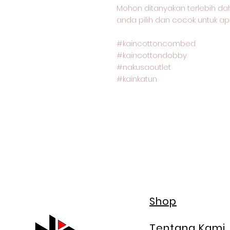
Mohon ditanyakan terlebih dah
anda pilih dan cocok untuk ap
#kaincottoncombed
#kaincottondobby
#nakusaoutlet
#kainkatun
Shop
Tentang Kami