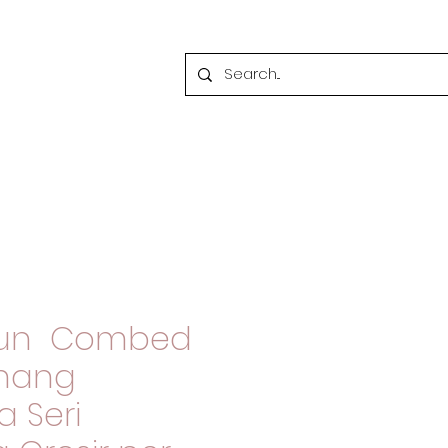
atun Combed
enang
 Seri