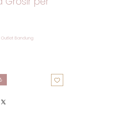
 Grosir per
 Outlet Bandung
る