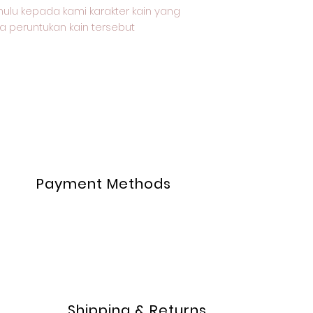
ulu kepada kami karakter kain yang
a peruntukan kain tersebut
Payment Methods
Shipping & Returns