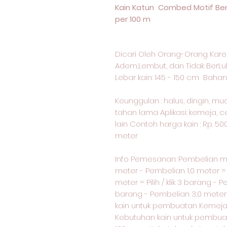
Kain Katun Combed Motif Ben
per 100 m
Dicari Oleh Orang-Orang Kare
Adem,Lembut, dan Tidak BerLu
Lebar kain: 145 - 150 cm Bahan 
Keunggulan : halus, dingin, m
tahan lama Aplikasi: kemeja, c
lain Contoh harga kain : Rp. 50
meter
Info Pemesanan: Pembelian 
meter - Pembelian 1,0 meter = p
meter = Pilih / klik 3 barang - P
barang - Pembelian 3,0 meter = 
kain untuk pembuatan Kemeja 
Kebutuhan kain untuk pembua