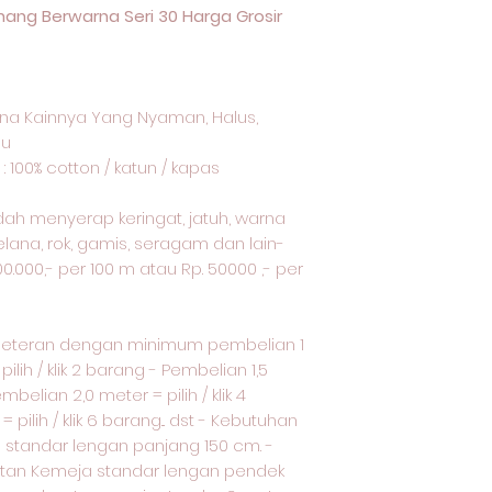
ang Berwarna Seri 30 Harga Grosir
na Kainnya Yang Nyaman, Halus,
lu
: 100% cotton / katun / kapas
udah menyerap keringat, jatuh, warna
elana, rok, gamis, seragam dan lain-
00.000,- per 100 m atau Rp. 50000 ,- per
meteran dengan minimum pembelian 1
ilih / klik 2 barang - Pembelian 1,5
embelian 2,0 meter = pilih / klik 4
pilih / klik 6 barang... dst - Kebutuhan
standar lengan panjang 150 cm. -
tan Kemeja standar lengan pendek