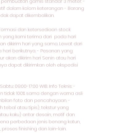
uk pembuatan gamis standar 3 meter. -
otif dalam kolom keterangan - Barang
tidak dapat dikembalikan.
nformasi dan ketersediaan stock
yang kami terima dari pada hari
an dikirim hari yang sama. Lewat dari
a hari berikutnya. - Pesanan yang
ur akan dikirim hari Senin atau hari
nya dapat dikirimkan oleh ekspedisi
btu: 09:00-17:00 WIB. Info Teknis: -
an tidak 100% sama dengan warna asli
bilan foto dan pencahayaan. -
tebal atau tipis), tekstur yang
tau kaku) antar desain, motif dan
arena perbedaan jenis benang katun,
proses finishing dan lain-lain.