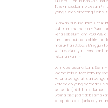
130 cm. - Kebutuhan kain unt
Tulis / masukan no desain / m
yang sudah dipotong / dibeli 
Silahkan hubungi kami untuk i
sebelum memesan. - Pesanan 
kerja sebelum jam 14:00 WIB ak
jam tersebut akan dikirim pad
masuk hari Sabtu / Minggu / lib
kerja berikutnya. - Pesanan ha
rekanan kami. -
Jam operasional kami: Senin - Sa
Warna kain di foto kemungkin
karena pengaruh dari pengam
Ketebalan yang berbeda (lebih 
berbeda (lebih halus, lembut a
warna bisa jadi tidak sama k
kerapatan kain, jenis anyaman, 