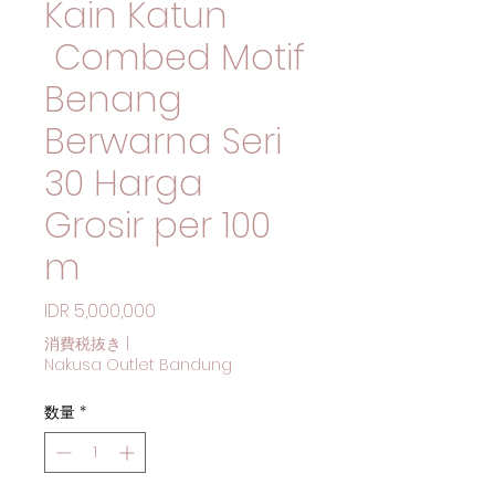
Kain Katun
Combed Motif
Benang
Berwarna Seri
30 Harga
Grosir per 100
m
価格
IDR 5,000,000
消費税抜き
|
Nakusa Outlet Bandung
数量
*