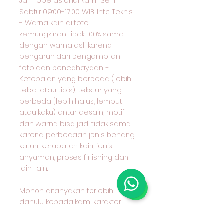
Jam operasional kami: Senin -
Sabtu: 09:00-17:00 WIB. Info Teknis:
- Warna kain di foto
kemungkinan tidak 100% sama
dengan warna asli karena
pengaruh dari pengambilan
foto dan pencahayaan. -
Ketebalan yang berbeda (lebih
tebal atau tipis), tekstur yang
berbeda (lebih halus, lembut
atau kaku) antar desain, motif
dan warna bisa jadi tidak sama
karena perbedaan jenis benang
katun, kerapatan kain, jenis
anyaman, proses finishing dan
lain-lain.
Mohon ditanyakan terlebih
dahulu kepada kami karakter
kain yang anda pilih dan cocok