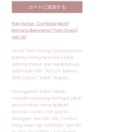
カートに追加する
Kain Katun Combed Motif
Benang Berwarna (Yarn Dyed)
Seri 30
Dicari Oleh Orang-Orang Karena
Kainnya Yang Nyaman, Halus,
Adem,Lembut, dan Tidak BerLulu
Lebar kain: 145 - 150 cm Bahan :
100% cotton / katun / kapas
Keunggulan : halus, dingin,
mudah menyerap keringat, jatuh,
warna tahan lama Aplikasi:
kemeja, celana, rok, gamis,
seragam dan lain-lain Contoh
harga kain : Rp. 5000.000,- per 100
m atau Rp. 50000 ,- per meter