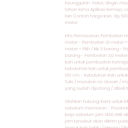
Keunggulan : halus, dingin, m
tahan lama Aplikasi: kemeja, c
lain Contoh harga kain : Rp. 50
meter
Info Pemesanan: Pembelian 
meter - Pembelian 1,0 meter = p
meter = Pilih / klik 3 barang - P
barang - Pembelian 3,0 meter = 
kain untuk pembuatan Kemeja 
Kebutuhan kain untuk pembua
130 cm. - Kebutuhan kain unt
Tulis / masukan no desain / m
yang sudah dipotong / dibeli 
Silahkan hubungi kami untuk i
sebelum memesan. - Pesanan 
kerja sebelum jam 14:00 WIB ak
jam tersebut akan dikirim pad
masuk hari Sabtu / Minggu / lib