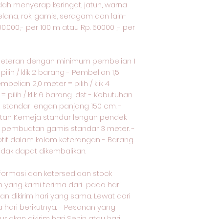
udah menyerap keringat, jatuh, warna
elana, rok, gamis, seragam dan lain-
00.000,- per 100 m atau Rp. 50000 ,- per
meteran dengan minimum pembelian 1
ilih / klik 2 barang - Pembelian 1,5
embelian 2,0 meter = pilih / klik 4
pilih / klik 6 barang... dst - Kebutuhan
standar lengan panjang 150 cm. -
tan Kemeja standar lengan pendek
uk pembuatan gamis standar 3 meter. -
otif dalam kolom keterangan - Barang
tidak dapat dikembalikan.
nformasi dan ketersediaan stock
yang kami terima dari pada hari
an dikirim hari yang sama. Lewat dari
a hari berikutnya. - Pesanan yang
ur akan dikirim hari Senin atau hari