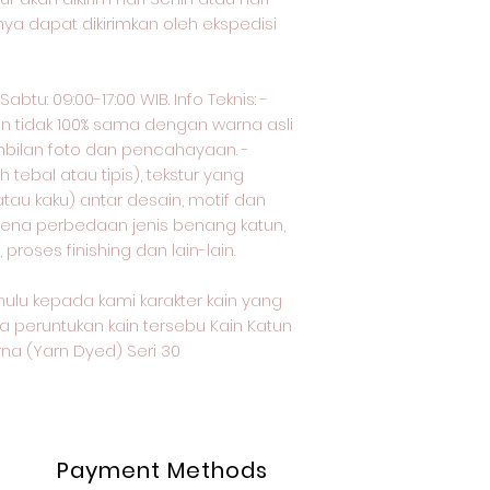
nya dapat dikirimkan oleh ekspedisi
btu: 09:00-17:00 WIB. Info Teknis: -
an tidak 100% sama dengan warna asli
bilan foto dan pencahayaan. -
tebal atau tipis), tekstur yang
tau kaku) antar desain, motif dan
arena perbedaan jenis benang katun,
proses finishing dan lain-lain.
ulu kepada kami karakter kain yang
a peruntukan kain tersebu Kain Katun
a (Yarn Dyed) Seri 30
Payment Methods