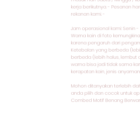
kerja berikutnya. - Pesanan ha
rekanan kami. -
Jam operasional kami: Senin - Sa
Warna kain di foto kemungkin
karena pengaruh dari pengam
Ketebalan yang berbeda (lebih 
berbeda (lebih halus, lembut a
warna bisa jadi tidak sama k
kerapatan kain, jenis anyaman, 
Mohon ditanyakan terlebih dah
anda pilih dan cocok untuk ap
Combed Motif Benang Berwarn