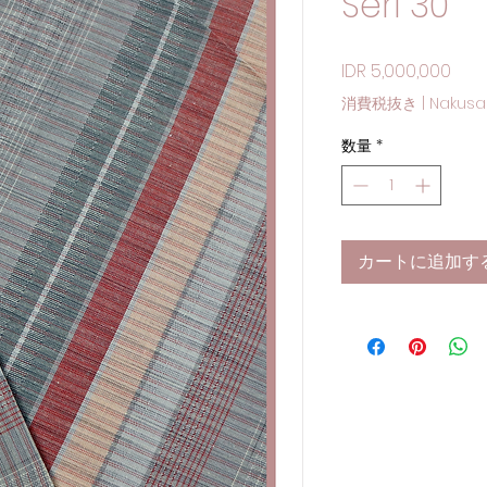
Seri 30
価格
IDR 5,000,000
消費税抜き
|
Nakusa
数量
*
カートに追加す