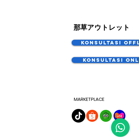
那草アウトレット
Konsultasi Off
Konsultasi Onl
MARKETPLACE