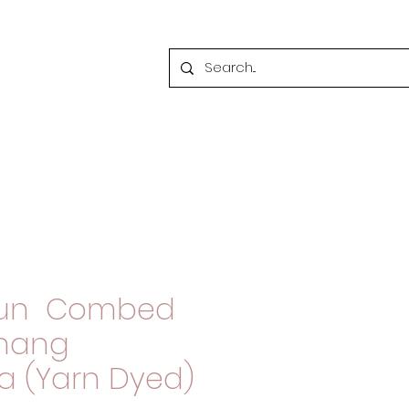
atun Combed
enang
a (Yarn Dyed)