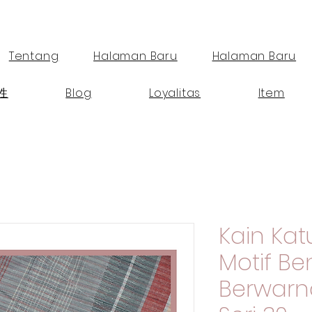
Tentang
Halaman Baru
Halaman Baru
性
Blog
Loyalitas
Item
Kain K
Motif B
Berwarn