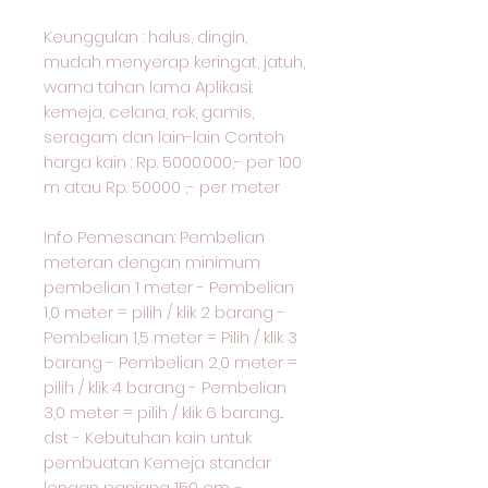
Keunggulan : halus, dingin,
mudah menyerap keringat, jatuh,
warna tahan lama Aplikasi:
kemeja, celana, rok, gamis,
seragam dan lain-lain Contoh
harga kain : Rp. 5000.000,- per 100
m atau Rp. 50000 ,- per meter
Info Pemesanan: Pembelian
meteran dengan minimum
pembelian 1 meter - Pembelian
1,0 meter = pilih / klik 2 barang -
Pembelian 1,5 meter = Pilih / klik 3
barang - Pembelian 2,0 meter =
pilih / klik 4 barang - Pembelian
3,0 meter = pilih / klik 6 barang...
dst - Kebutuhan kain untuk
pembuatan Kemeja standar
lengan panjang 150 cm. -