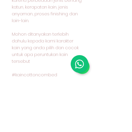
karena perbedaan jenis benang
katun, kerapatan kain, jenis
anyaman, proses finishing dan
lain-lain.
Mohon ditanyakan terlebih
dahulu kepada kami karakter
kain yang anda pilih dan cocok
untuk apa peruntukan kain
tersebut
#kaincottoncombed
#kaincottondobby
#nakusaoutlet
#kainkatun
Kain Katun Combed Motif
Benang Berwarna Seri 30 Harga
Grosir per 100 m
Rp5.000.000,00Harga
Belum termasuk PPN | Nakusa