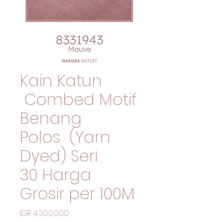
Kain Katun
Combed Motif
Benang
Polos (Yarn
Dyed) Seri
30 Harga
Grosir per 100M
価格
IDR 4,300,000