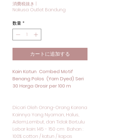
消費税抜き
|
Nakusa Outlet Bandung
数量
*
カートに追加する
Kain Katun Combed Motif
Benang Polos (Yarn Dyed) Seri
30 Harga Grosir per 100 m
Dicari Oleh Orang-Orang Karena
Kainnya Yang Nyaman, Halus,
Adem,Lembut, dan Tidak BerLulu
Lebar kain: 145 - 150 cm Bahan :
100% cotton / katun / kapas