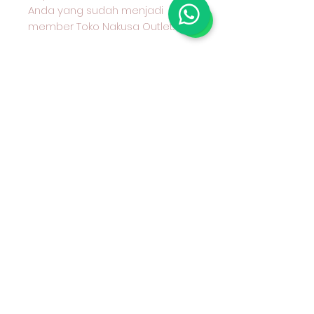
Anda yang sudah menjadi
member Toko Nakusa Outlet.
Informasi Pembayaran dan
Pengiriman
Untuk memudahkan transaksi
Anda, berikut informasi
pembayaran dan pengiriman
yang kami sediakan:
Metode Pembayaran
Kami menerima pembayaran
melalui transfer bank BCA
Metode Pengiriman
Anda dapat memilih untuk
mengambil produk secara