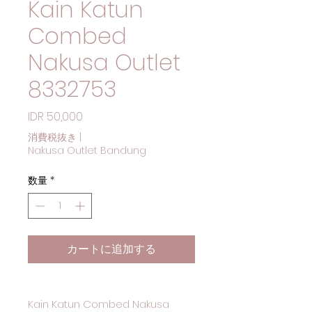
Kain Katun
Combed
Nakusa Outlet
8332753
価格
IDR 50,000
消費税抜き
|
Nakusa Outlet Bandung
数量
*
カートに追加する
Kain Katun Combed Nakusa