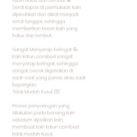
Lebih Halus dan Lembut 🌸
Serat kapas di permukaan kain
dipisahkan dan diikat menjadi
serat tunggal, sehingga
memberikan kesan kain yang
halus dan lembut.
Sangat Menyerap Keringat 💦
Kain katun combed sangat
menyerap keringat, sehingga
sangat cocok digunakan di
saat-saat yang panas atau saat
bepergian.
Tidak Mudah Kusut 🙅‍♂️
Proses penyaringan yang
dilakukan pada benang kain
sebelum dijadikan kain,
membuat kain katun combed
tidak mudah kusut.