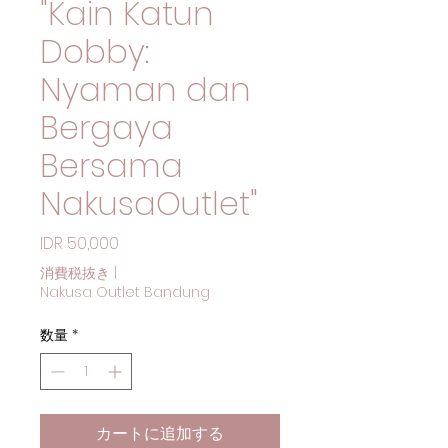
"Kain Katun
Dobby:
Nyaman dan
Bergaya
Bersama
NakusaOutlet"
価格
IDR 50,000
消費税抜き
|
Nakusa Outlet Bandung
数量
*
カートに追加する