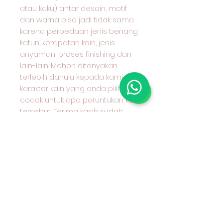
atau kaku) antar desain, motif
dan warna bisa jadi tidak sama
karena perbedaan jenis benang
katun, kerapatan kain, jenis
anyaman, proses finishing dan
lain-lain. Mohon ditanyakan
terlebih dahulu kepada kami
karakter kain yang anda pilih dan
cocok untuk apa peruntukan kain
tersebut. Terima kasih sudah
berkunjung ke toko kami &
selamat berbelanja. 😄