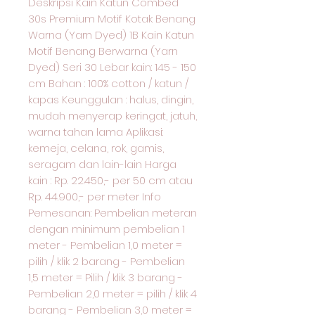
Deskripsi Kain Katun Combed
30s Premium Motif Kotak Benang
Warna (Yarn Dyed) 1B Kain Katun
Motif Benang Berwarna (Yarn
Dyed) Seri 30 Lebar kain: 145 - 150
cm Bahan : 100% cotton / katun /
kapas Keunggulan : halus, dingin,
mudah menyerap keringat, jatuh,
warna tahan lama Aplikasi:
kemeja, celana, rok, gamis,
seragam dan lain-lain Harga
kain : Rp. 22.450,- per 50 cm atau
Rp. 44.900,- per meter Info
Pemesanan: Pembelian meteran
dengan minimum pembelian 1
meter - Pembelian 1,0 meter =
pilih / klik 2 barang - Pembelian
1,5 meter = Pilih / klik 3 barang -
Pembelian 2,0 meter = pilih / klik 4
barang - Pembelian 3,0 meter =