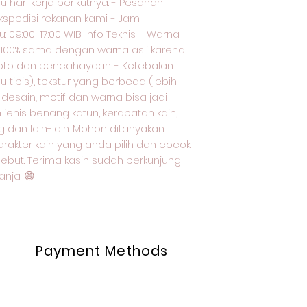
au hari kerja berikutnya. - Pesanan
kspedisi rekanan kami. - Jam
 09:00-17:00 WIB. Info Teknis: - Warna
k 100% sama dengan warna asli karena
oto dan pencahayaan. - Ketebalan
 tipis), tekstur yang berbeda (lebih
 desain, motif dan warna bisa jadi
enis benang katun, kerapatan kain,
g dan lain-lain. Mohon ditanyakan
arakter kain yang anda pilih dan cocok
sebut. Terima kasih sudah berkunjung
nja. 😄
Payment Methods