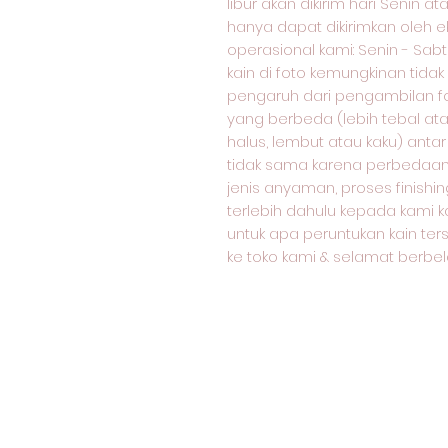
libur akan dikirim hari Senin at
hanya dapat dikirimkan oleh e
operasional kami: Senin - Sabtu:
kain di foto kemungkinan tida
pengaruh dari pengambilan f
yang berbeda (lebih tebal atau
halus, lembut atau kaku) antar
tidak sama karena perbedaan j
jenis anyaman, proses finishin
terlebih dahulu kepada kami k
untuk apa peruntukan kain ter
ke toko kami & selamat berbela