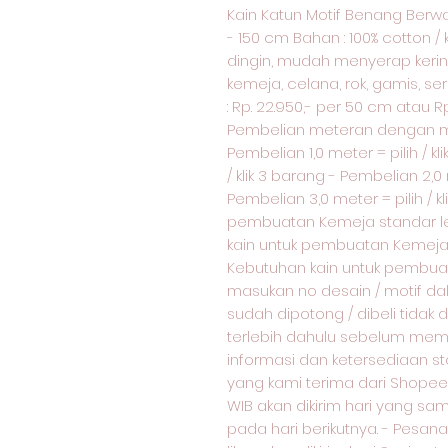
Kain Katun Motif Benang Berwar
- 150 cm Bahan : 100% cotton / 
dingin, mudah menyerap keringa
kemeja, celana, rok, gamis, s
: Rp. 22.950,- per 50 cm atau 
Pembelian meteran dengan m
Pembelian 1,0 meter = pilih / kl
/ klik 3 barang - Pembelian 2,0 
Pembelian 3,0 meter = pilih / kl
pembuatan Kemeja standar le
kain untuk pembuatan Kemeja 
Kebutuhan kain untuk pembuata
masukan no desain / motif d
sudah dipotong / dibeli tidak
terlebih dahulu sebelum membe
informasi dan ketersediaan 
yang kami terima dari Shopee 
WIB akan dikirim hari yang sam
pada hari berikutnya. - Pesan