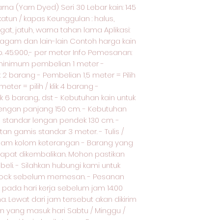
na (Yarn Dyed) Seri 30 Lebar kain: 145
katun / kapas Keunggulan : halus,
t, jatuh, warna tahan lama Aplikasi:
eragam dan lain-lain Contoh harga kain
Rp. 45.900,- per meter Info Pemesanan:
inimum pembelian 1 meter -
ik 2 barang - Pembelian 1,5 meter = Pilih
meter = pilih / klik 4 barang -
ik 6 barang... dst - Kebutuhan kain untuk
ngan panjang 150 cm. - Kebutuhan
standar lengan pendek 130 cm. -
n gamis standar 3 meter. - Tulis /
alam kolom keterangan - Barang yang
 dapat dikembalikan. Mohon pastikan
li. - Silahkan hubungi kami untuk
stock sebelum memesan. - Pesanan
pada hari kerja sebelum jam 14:00
a. Lewat dari jam tersebut akan dikirim
an yang masuk hari Sabtu / Minggu /