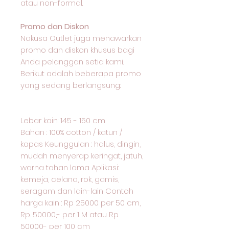
atau non-formal.
Promo dan Diskon
Nakusa Outlet juga menawarkan
promo dan diskon khusus bagi
Anda pelanggan setia kami.
Berikut adalah beberapa promo
yang sedang berlangsung:
Lebar kain: 145 - 150 cm
Bahan : 100% cotton / katun /
kapas Keunggulan : halus, dingin,
mudah menyerap keringat, jatuh,
warna tahan lama Aplikasi:
kemeja, celana, rok, gamis,
seragam dan lain-lain Contoh
harga kain : Rp 25000 per 50 cm,
Rp. 50000,- per 1 M atau Rp.
50000- per 100 cm