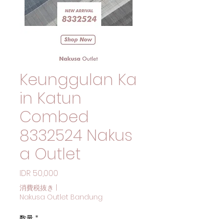
Keunggulan Ka
in Katun
Combed
8332524 Nakus
a Outlet
価格
IDR 50,000
消費税抜き
|
Nakusa Outlet Bandung
数量
*