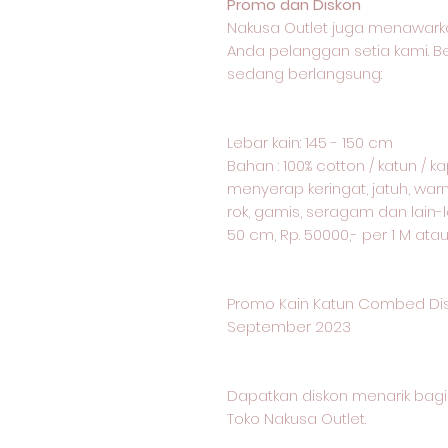
Promo dan Diskon
Nakusa Outlet juga menawark
Anda pelanggan setia kami. 
sedang berlangsung:
Lebar kain: 145 - 150 cm
Bahan : 100% cotton / katun / 
menyerap keringat, jatuh, warn
rok, gamis, seragam dan lain-l
50 cm, Rp. 50000,- per 1 M ata
Promo Kain Katun Combed Dis
September 2023
Dapatkan diskon menarik ba
Toko Nakusa Outlet.