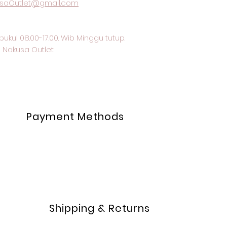
saOutlet@gmail.com
pukul 08.00-17.00. Wib Minggu tutup.
 Nakusa Outlet
Payment Methods
Shipping & Returns