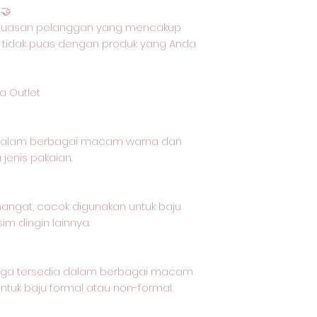
🤝
epuasan pelanggan yang mencakup
 tidak puas dengan produk yang Anda
a Outlet
 dalam berbagai macam warna dan
jenis pakaian.
 hangat, cocok digunakan untuk baju
im dingin lainnya.
t juga tersedia dalam berbagai macam
tuk baju formal atau non-formal.