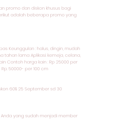
an promo dan diskon khusus bagi
Berikut adalah beberapa promo yang
kapas Keunggulan : halus, dingin, mudah
a tahan lama Aplikasi: kemeja, celana,
ain Contoh harga kain : Rp 25000 per
u Rp. 50000- per 100 cm
kon 60% 25 September sd 30
gi Anda yang sudah menjadi member