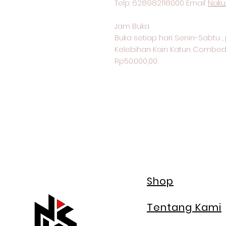
Telp: 628982118000 Email:
Naku
Jam Buka
Buka setiap hari Senin-Sabtu , 
Kelebihan Kain Katun Combed
Rp50.000,00
Shop
Tentang Kami