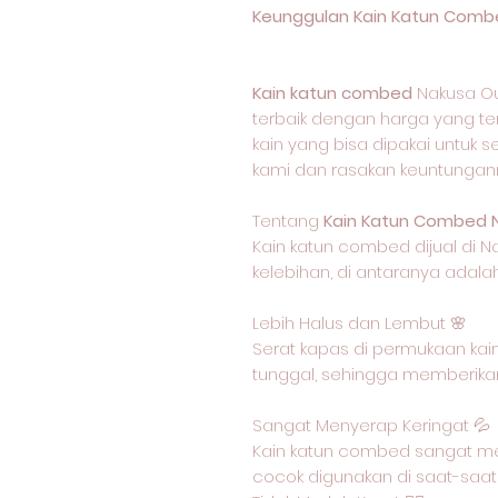
Keunggulan Kain Katun Combe
Kain katun combed
Nakusa Ou
terbaik dengan harga yang ter
kain yang bisa dipakai untuk s
kami dan rasakan keuntungan
Tentang
Kain Katun Combed 
Kain katun combed dijual di N
kelebihan, di antaranya adalah
Lebih Halus dan Lembut 🌸
Serat kapas di permukaan kain
tunggal, sehingga memberikan
Sangat Menyerap Keringat 💦
Kain katun combed sangat me
cocok digunakan di saat-saat