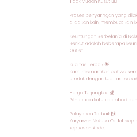
Tidak Mudah Kusut 🙅‍♂️
Proses penyaringan yang dil
dijadikan kain, membuat kain 
Keuntungan Berbelanja di Nak
Berikut adalah beberapa keun
Outlet:
Kualitas Terbaik 🌟
Kami memastikan bahwa semu
produk dengan kualitas terbai
Harga Terjangkau 💰
Pilihan kain katun combed de
Pelayanan Terbaik 🙌
Karyawan Nakusa Outlet siap 
kepuasan Anda.