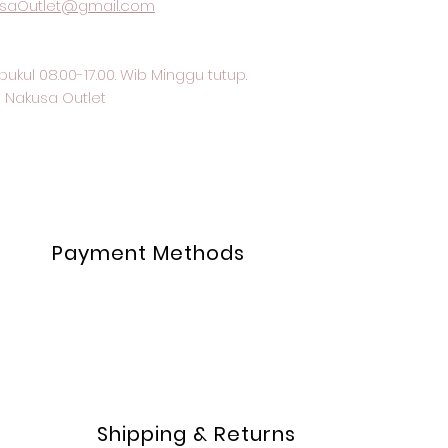
saOutlet@gmail.com
pukul 08.00-17.00. Wib Minggu tutup.
 Nakusa Outlet
Payment Methods
Shipping & Returns