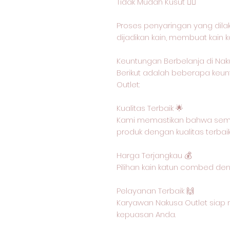
Tidak Mudah Kusut 🙅‍♂️
Proses penyaringan yang dil
dijadikan kain, membuat kain 
Keuntungan Berbelanja di Nak
Berikut adalah beberapa keun
Outlet:
Kualitas Terbaik 🌟
Kami memastikan bahwa semu
produk dengan kualitas terbai
Harga Terjangkau 💰
Pilihan kain katun combed de
Pelayanan Terbaik 🙌
Karyawan Nakusa Outlet siap 
kepuasan Anda.