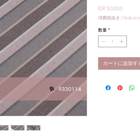
価格
IDR 50,000
消費税抜き
|
Nakusa
数量
*
カートに追加す