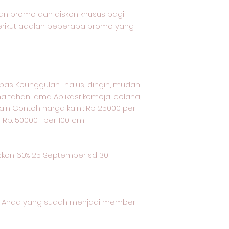
an promo dan diskon khusus bagi
Berikut adalah beberapa promo yang
kapas Keunggulan : halus, dingin, mudah
a tahan lama Aplikasi: kemeja, celana,
ain Contoh harga kain : Rp 25000 per
u Rp. 50000- per 100 cm
kon 60% 25 September sd 30
gi Anda yang sudah menjadi member