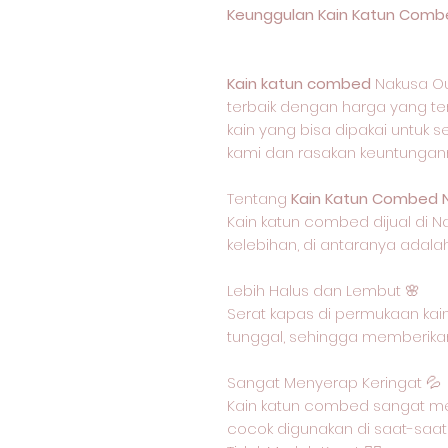
Keunggulan Kain Katun Combe
Kain katun combed
Nakusa Ou
terbaik dengan harga yang ter
kain yang bisa dipakai untuk s
kami dan rasakan keuntungan
Tentang
Kain Katun Combed 
Kain katun combed dijual di N
kelebihan, di antaranya adalah
Lebih Halus dan Lembut 🌸
Serat kapas di permukaan kain
tunggal, sehingga memberikan
Sangat Menyerap Keringat 💦
Kain katun combed sangat me
cocok digunakan di saat-saat