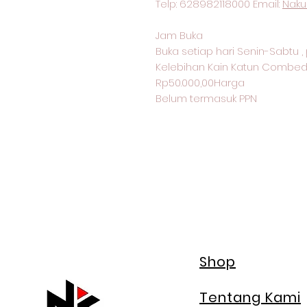
Telp: 628982118000 Email:
Naku
Jam Buka
Buka setiap hari Senin-Sabtu , 
Kelebihan Kain Katun Combed
Rp50.000,00Harga
Belum termasuk PPN
Shop
Tentang Kami