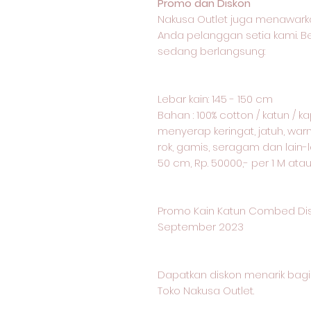
Promo dan Diskon
Nakusa Outlet juga menawark
Anda pelanggan setia kami. 
sedang berlangsung:
Lebar kain: 145 - 150 cm
Bahan : 100% cotton / katun / 
menyerap keringat, jatuh, warn
rok, gamis, seragam dan lain-l
50 cm, Rp. 50000,- per 1 M ata
Promo Kain Katun Combed Dis
September 2023
Dapatkan diskon menarik ba
Toko Nakusa Outlet.