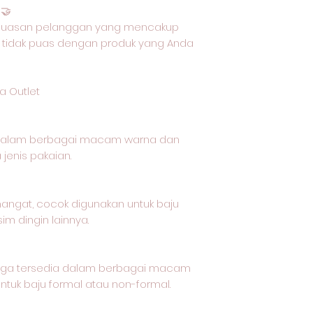
🤝
epuasan pelanggan yang mencakup
 tidak puas dengan produk yang Anda
a Outlet
 dalam berbagai macam warna dan
jenis pakaian.
 hangat, cocok digunakan untuk baju
im dingin lainnya.
t juga tersedia dalam berbagai macam
tuk baju formal atau non-formal.