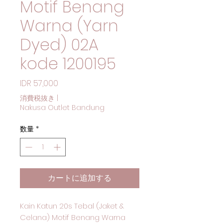
Motif Benang
Warna (Yarn
Dyed) 02A
kode 1200195
価格
IDR 57,000
消費税抜き
|
Nakusa Outlet Bandung
数量
*
カートに追加する
Kain Katun 20s Tebal (Jaket &
Celana) Motif Benang Warna