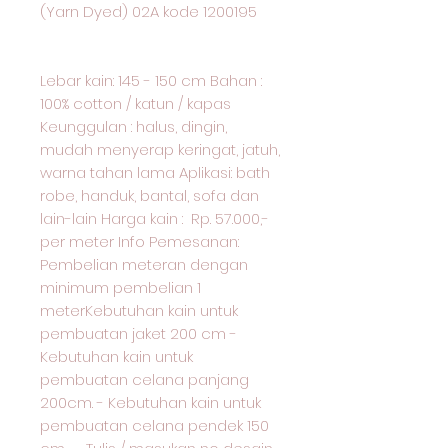
(Yarn Dyed) 02A kode 1200195
Lebar kain: 145 - 150 cm Bahan :
100% cotton / katun / kapas
Keunggulan : halus, dingin,
mudah menyerap keringat, jatuh,
warna tahan lama Aplikasi: bath
robe, handuk, bantal, sofa dan
lain-lain Harga kain : Rp. 57.000,-
per meter Info Pemesanan:
Pembelian meteran dengan
minimum pembelian 1
meterKebutuhan kain untuk
pembuatan jaket 200 cm -
Kebutuhan kain untuk
pembuatan celana panjang
200cm. - Kebutuhan kain untuk
pembuatan celana pendek 150