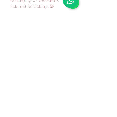
berkunjung ke toko kami &
selamat berbelanja. 😄
Shop
Tentang Kami